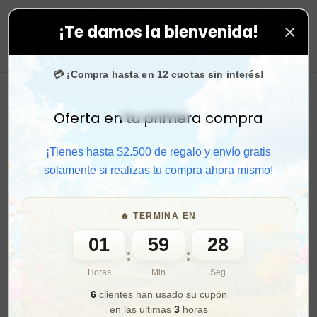
×
¡Te damos la bienvenida!
tros.
0
💳 ¡Compra hasta en 12 cuotas sin interés!
Oferta en tu primera compra
Activar sonido
¡Tienes hasta $2.500 de regalo y envío gratis
solamente si realizas tu compra ahora mismo!
🔥 TERMINA EN
01
59
26
:
:
Horas
Min
Seg
6
clientes han usado su cupón
en las últimas
3
horas