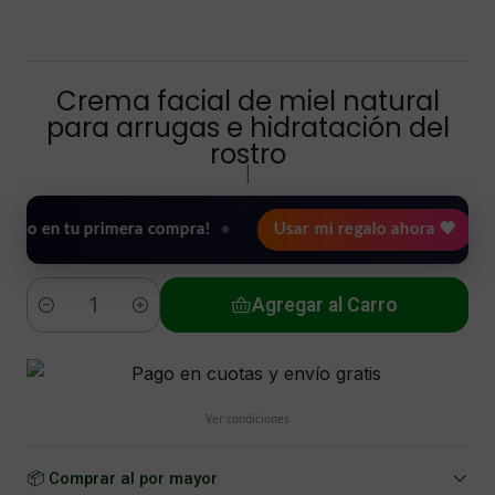
Crema facial de miel natural
para arrugas e hidratación del
rostro
|
 tu primera compra!
•
Usar mi regalo ahora 🖤
🎉 Bie
Agregar al Carro
Cantidad
Ver condiciones
📦 Comprar al por mayor