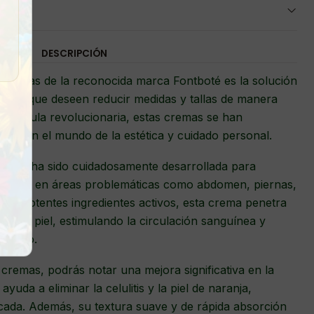
DESCRIPCIÓN
uctoras de la reconocida marca Fontboté es la solución
sonas que deseen reducir medidas y tallas de manera
a fórmula revolucionaria, estas cremas se han
ible en el mundo de la estética y cuidado personal.
tboté ha sido cuidadosamente desarrollada para
 grasa en áreas problemáticas como abdomen, piernas,
 sus potentes ingredientes activos, esta crema penetra
de la piel, estimulando la circulación sanguínea y
pídico.
 cremas, podrás notar una mejora significativa en la
ayuda a eliminar la celulitis y la piel de naranja,
icada. Además, su textura suave y de rápida absorción