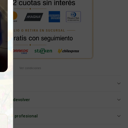
Ver condiciones
iar o devolver
Asesoría profesional