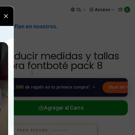
poreductora fontboté pack 8
CL
Acceso
0
×
.
reducir medidas y tallas
uctora fontboté pack 8
|
00
de regalo en tu primera compra!
•
Usar mi regalo ahora 
Agregar al Carro