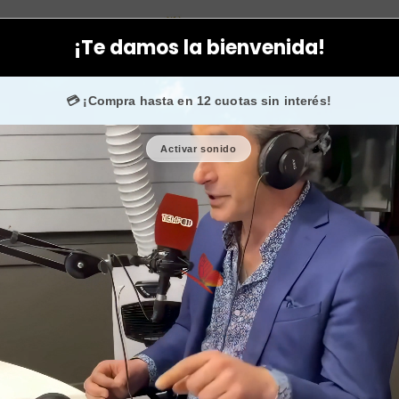
ntboté
Corporal
Packs
Crema para reducir medidas y tallas li
¡Te damos la bienvenida!
cha. 💙 +50.000 fans en
Instagram
confían en nosotros
💳 ¡Compra hasta en 12 cuotas sin interés!
Activar sonido
Crema para 
lipored
🎉 Bienvenid@
🔥 ¡Hasta
$2.5
Cantidad