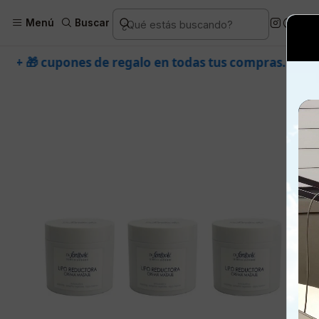
Inicio
Piel
Marcas
Dr. Fo
Menú
Buscar
egalo en todas tus compras. ⚡ Compra rápido y aprove