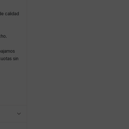
de calidad
cho.
abajamos
uotas sin