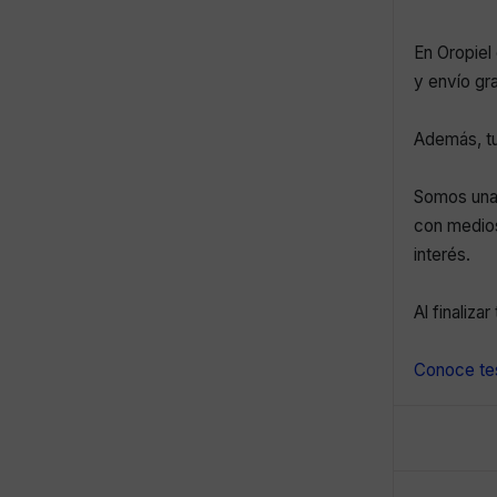
En Oropiel 
y envío gr
Además, tu
Somos una 
con medios
interés.
Al finaliza
Conoce tes