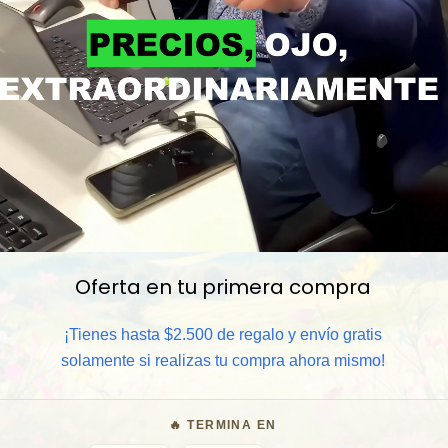
Oferta en tu primera compra
📦 Comprar al por mayor
¡Tienes hasta $2.500 de regalo y envío gratis
⏰ Garantía 8 meses para camb
solamente si realizas tu compra ahora mismo!
🧑‍💼 Atención al cliente y/o 
🔥 TERMINA EN