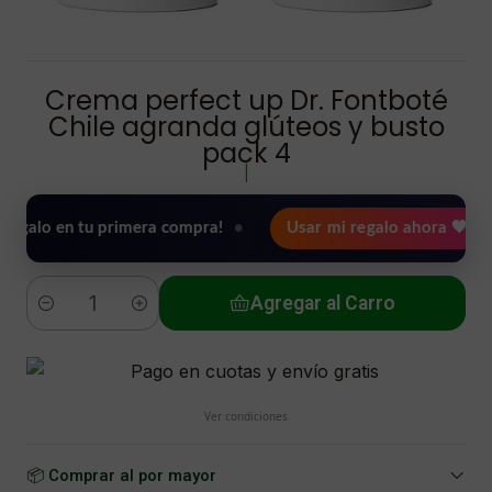
Crema perfect up Dr. Fontboté
Chile agranda glúteos y busto
pack 4
|
en tu primera compra!
•
Usar mi regalo ahora 🖤
🎉 B
Agregar al Carro
Cantidad
Ver condiciones
📦 Comprar al por mayor