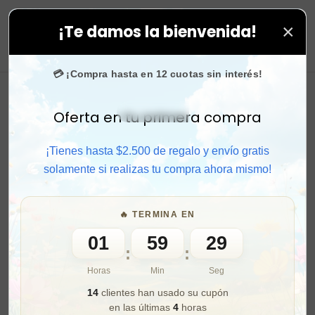
×
¡Te damos la bienvenida!
n nosotros.
0
💳 ¡Compra hasta en 12 cuotas sin interés!
Oferta en tu primera compra
Activar sonido
¡Tienes hasta $2.500 de regalo y envío gratis
solamente si realizas tu compra ahora mismo!
🔥 TERMINA EN
01
59
27
:
:
Horas
Min
Seg
14
clientes han usado su cupón
en las últimas
4
horas