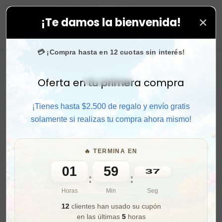
×
¡Te damos la bienvenida!
as tus compras. ⚡ Compra rápido y aprovecha. 💙 +50.
0
💳 ¡Compra hasta en 12 cuotas sin interés!
Oferta en tu primera compra
Activar sonido
¡Tienes hasta $2.500 de regalo y envío gratis
solamente si realizas tu compra ahora mismo!
🔥 TERMINA EN
01
59
36
:
:
Horas
Min
Seg
12
clientes han usado su cupón
en las últimas
5
horas