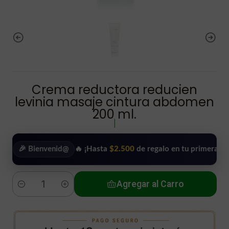
Crema reductora reducien
levinia masaje cintura abdomen
200 ml.
|
 Bienvenid@
🔥 ¡Hasta
$2.500
de regalo en tu primera compra!
Agregar al Carro
Cantidad