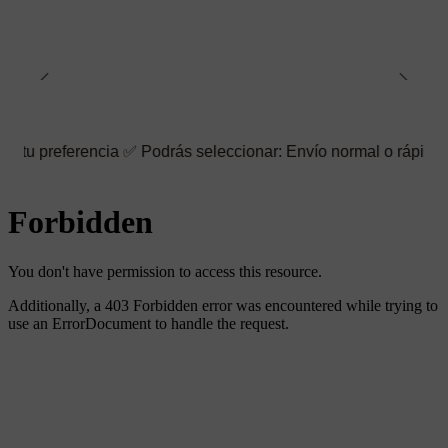
encia ✅ Podrás seleccionar: Envío normal o rápido ☑️ También pu