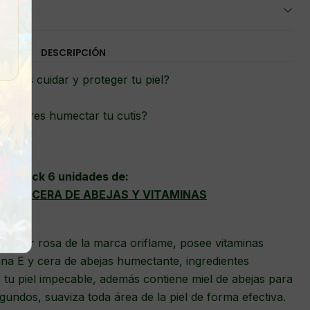
DESCRIPCIÓN
esitas cuidar y proteger tu piel?
¿Quieres humectar tu cutis?
Pack 6 unidades de:
NDER CERA DE ABEJAS Y VITAMINAS
 color rosa de la marca oriflame, posee vitaminas
ina E y cera de abejas humectante, ingredientes
tu piel impecable, además contiene miel de abejas para
gundos, suaviza toda área de la piel de forma efectiva.