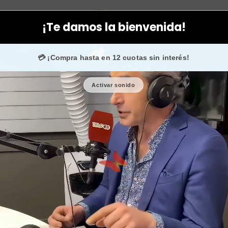
os específicos
Hombres
Crema de cera de abejas nutritiva labi
¡Te damos la bienvenida!
0.000 fans en
Instagram
confían en nosotros.
💳 ¡Compra hasta en 12 cuotas sin interés!
Activar sonido
Crema de c
labios y 
🎉 Bienvenid@
🔥 ¡Hasta
$2.500
de
Cantidad