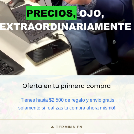
Oferta en tu primera compra
📦 Comprar al por mayor
¡Tienes hasta $2.500 de regalo y envío gratis
⏰ Garantía 8 meses para camb
solamente si realizas tu compra ahora mismo!
🧑‍💼 Atención al cliente y/o 
🔥 TERMINA EN