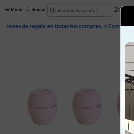
Inicio
Piel
Facial
Product
Menú
Buscar
todas tus compras. ⚡ Compra rápido y aprovecha. 💙 +5