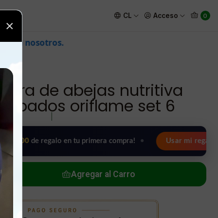
os y párpados oriflame set 6
CL
Acceso
0
×
era de abejas nutritiva
párpados oriflame set 6
|
 regalo en tu primera compra!
•
Usar mi regalo ahora 🖤
Agregar al Carro