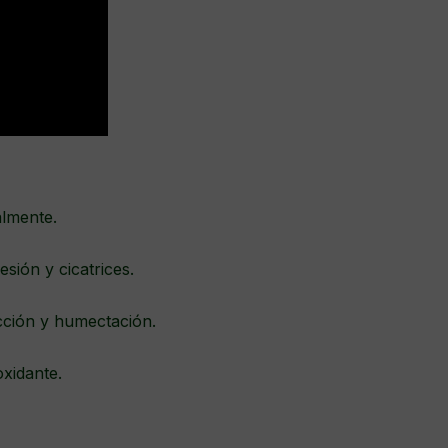
almente.
sión y cicatrices.
cción y humectación.
oxidante.