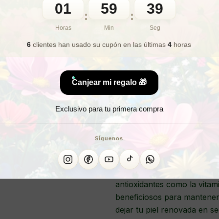
01
59
36
🎁 Lo quiero para regalo
:
:
Horas
Min
Seg
6
clientes han usado su cupón
en las últimas
4
horas
¿Nec
Canjear mi regalo 🎁
Exclusivo para tu primera compra
CREMA TE
Síguenos
Crema universal tender care
antioxidantes como la vitam
beneficiosos para mantener 
dejar tu piel renovada en se