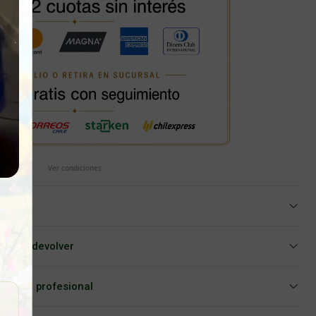
Ver condiciones
iar o devolver
Asesoría profesional