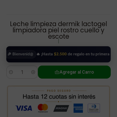
Leche limpieza dermik lactogel
limpiadora piel rostro cuello y
escote
|
Bienvenid@
🔥 ¡Hasta
$2.500
de regalo en tu primera compra!
•
Agregar al Carro
Cantidad