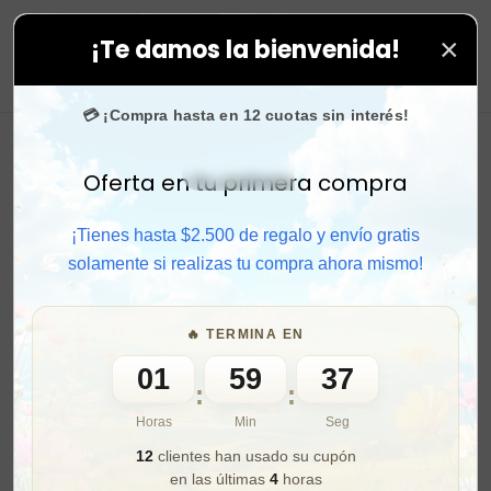
×
¡Te damos la bienvenida!
tus compras. ⚡ Compra rápido y aprovecha. 💙 +50.000
0
💳 ¡Compra hasta en 12 cuotas sin interés!
Oferta en tu primera compra
Activar sonido
¡Tienes hasta $2.500 de regalo y envío gratis
solamente si realizas tu compra ahora mismo!
🔥 TERMINA EN
01
59
35
:
:
Horas
Min
Seg
12
clientes han usado su cupón
en las últimas
4
horas