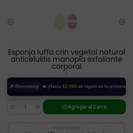
Esponja luffa crin vegetal natural
anticelulitis manopla exfoliante
corporal
|
Bienvenid@
🔥 ¡Hasta
$2.500
de regalo en tu primera compra!
•
Agregar al Carro
Cantidad