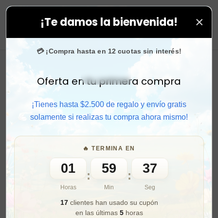
×
¡Te damos la bienvenida!
tus compras. ⚡ Compra rápido y aprovecha. 💙 +50.000 
0
💳 ¡Compra hasta en 12 cuotas sin interés!
Oferta en tu primera compra
Activar sonido
¡Tienes hasta $2.500 de regalo y envío gratis
solamente si realizas tu compra ahora mismo!
🔥 TERMINA EN
01
59
35
:
:
Horas
Min
Seg
17
clientes han usado su cupón
en las últimas
5
horas