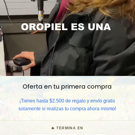
📦 Comprar al por mayor
⏰ Garantía 8 meses para camb
🧑‍💼 Atención al cliente y/o 
🎁 Lo quiero para regalo
Oferta en tu primera compra
¡Tienes hasta $2.500 de regalo y envío gratis
¿Buscas 
solamente si realizas tu compra ahora mismo!
🔥 TERMINA EN