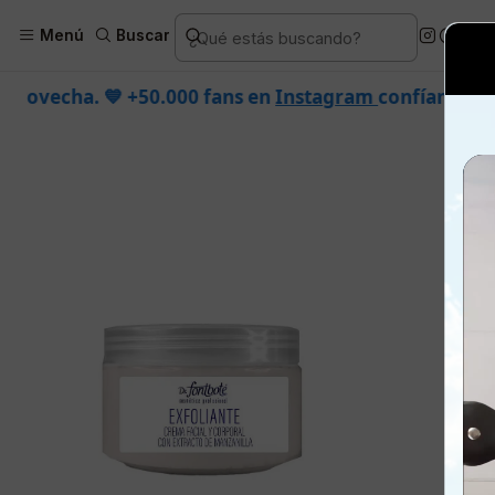
Inicio
Piel
Marcas
Dermi
Menú
Buscar
0 fans en
Instagram
confían en nosotros.
•
¡SOLO POR 