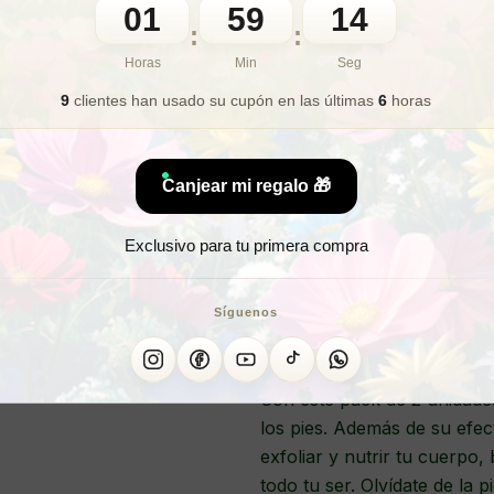
EXFOLIAN
01
59
12
:
:
Horas
Min
Seg
¡El pack promocional que e
9
clientes han usado su cupón
en las últimas
6
horas
dinámico de cuidado para la 
Cuerpo de la prestigiosa ma
Canjear mi regalo 🎁
Nuestro Exfoliante Rostro 
tu hogar. Con una fórmula e
Exclusivo para tu primera compra
botánicos, este exfoliante es
Sus agentes exfoliantes sua
Síguenos
muertas, impurezas y sucied
lista para absorber los bene
Con este pack de 2 unidades
los pies. Además de su efec
exfoliar y nutrir tu cuerpo,
todo tu ser. Olvídate de la p