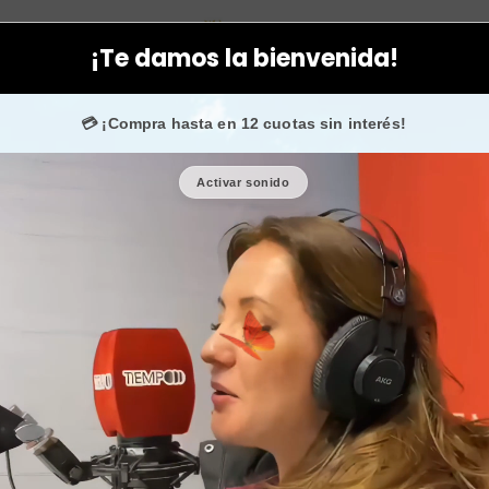
k
Facial
Limpiadoras - Geles - Peeling
Exfoliante facial y corpor
¡Te damos la bienvenida!
HOY!
🚚 Envío gratis + 🎁 cupones de regalo en todas 
💳 ¡Compra hasta en 12 cuotas sin interés!
Activar sonido
Exfoliante fa
🎉 Bienvenid@
🔥 ¡Hasta
$2.500
de regalo en t
Cantidad