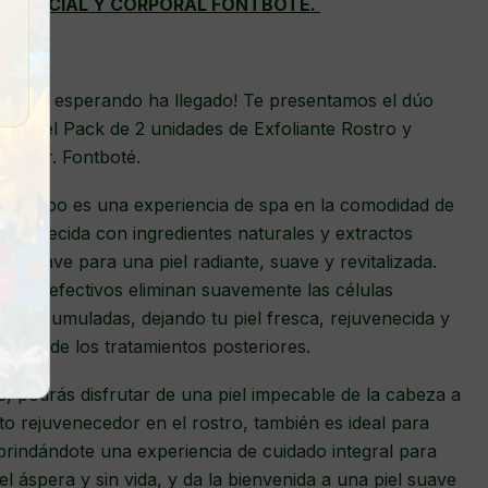
TE FACIAL Y CORPORAL FONTBOTÉ.
stabas esperando ha llegado! Te presentamos el dúo
piel: el Pack de 2 unidades de Exfoliante Rostro y
rca Dr. Fontboté.
y Cuerpo es una experiencia de spa en la comodidad de
nriquecida con ingredientes naturales y extractos
 la clave para una piel radiante, suave y revitalizada.
ves y efectivos eliminan suavemente las células
ad acumuladas, dejando tu piel fresca, rejuvenecida y
ficios de los tratamientos posteriores.
, podrás disfrutar de una piel impecable de la cabeza a
to rejuvenecedor en el rostro, también es ideal para
 brindándote una experiencia de cuidado integral para
iel áspera y sin vida, y da la bienvenida a una piel suave