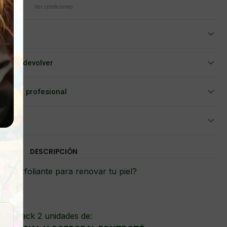
Ver condiciones
iar o devolver
Asesoría profesional
DESCRIPCIÓN
un exfoliante para renovar tu piel?
Pack 2 unidades de: