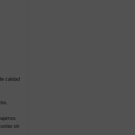
de calidad
cho.
abajamos
uotas sin