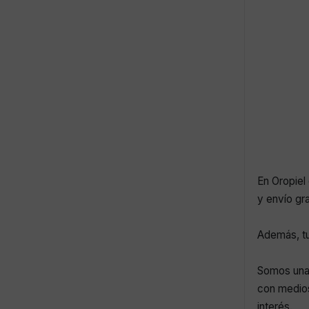
En Oropiel 
y envío gr
Además, tu
Somos una 
con medios
interés.