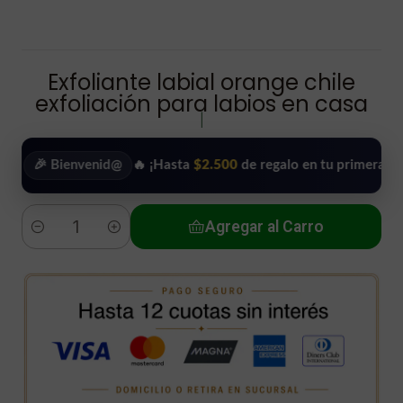
Exfoliante labial orange chile
exfoliación para labios en casa
|
ienvenid@
🔥 ¡Hasta
$2.500
de regalo en tu primera compra!
•
Agregar al Carro
Cantidad