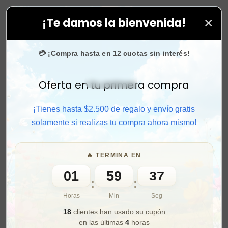
×
¡Te damos la bienvenida!
ras. ⚡ Compra rápido y aprovecha. 💙 +50.000 fans en
0
💳 ¡Compra hasta en 12 cuotas sin interés!
Oferta en tu primera compra
Activar sonido
¡Tienes hasta $2.500 de regalo y envío gratis
solamente si realizas tu compra ahora mismo!
🔥 TERMINA EN
01
59
35
:
:
Horas
Min
Seg
18
clientes han usado su cupón
en las últimas
4
horas