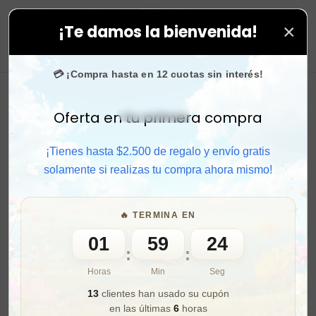
×
¡Te damos la bienvenida!
Y!
🚚 Envío gratis + 🎁 cupones de regalo para próxi
0
💳 ¡Compra hasta en 12 cuotas sin interés!
Oferta en tu primera compra
Activar sonido
¡Tienes hasta $2.500 de regalo y envío gratis
solamente si realizas tu compra ahora mismo!
🔥 TERMINA EN
01
59
22
:
:
Horas
Min
Seg
13
clientes han usado su cupón
en las últimas
6
horas