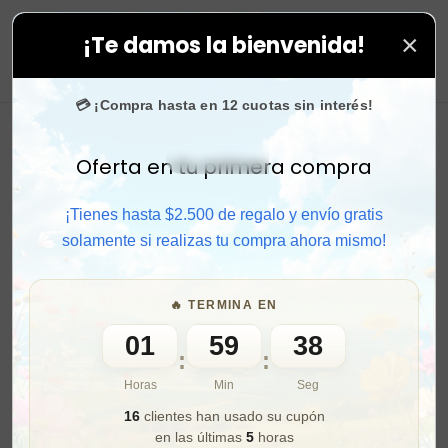
×
¡Te damos la bienvenida!
odas tus compras. ⚡ Compra rápido y aprovecha. 💙 +5
0
💳 ¡Compra hasta en 12 cuotas sin interés!
Oferta en tu primera compra
Activar sonido
¡Tienes hasta $2.500 de regalo y envío gratis
solamente si realizas tu compra ahora mismo!
🔥 TERMINA EN
01
59
36
:
:
Horas
Min
Seg
16
clientes han usado su cupón
en las últimas
5
horas