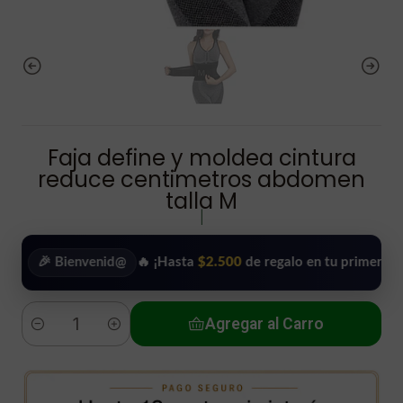
Faja define y moldea cintura
reduce centimetros abdomen
talla M
|
🎉 Bienvenid@
🔥 ¡Hasta
$2.500
de regalo en tu primera compra!
Agregar al Carro
Cantidad