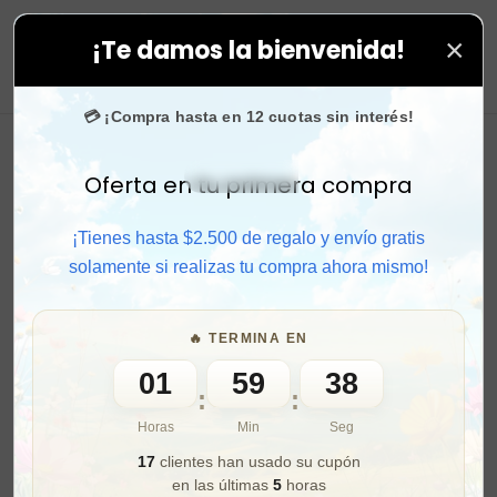
×
¡Te damos la bienvenida!
 todas tus compras. ⚡ Compra rápido y aprovecha. 💙 
0
💳 ¡Compra hasta en 12 cuotas sin interés!
Oferta en tu primera compra
Activar sonido
¡Tienes hasta $2.500 de regalo y envío gratis
solamente si realizas tu compra ahora mismo!
🔥 TERMINA EN
01
59
36
:
:
Horas
Min
Seg
17
clientes han usado su cupón
en las últimas
5
horas