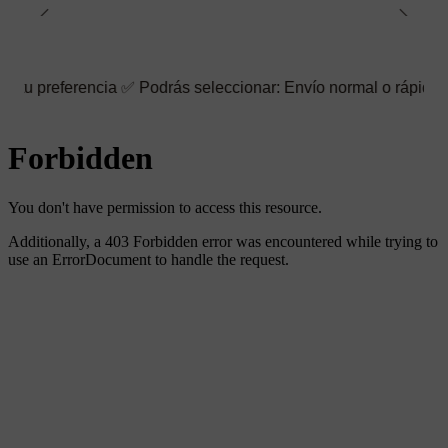
cia ✅ Podrás seleccionar: Envío normal o rápido ☑️ También pued