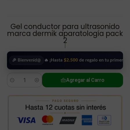
Gel conductor para ultrasonido
marca dermik aparatología pack
2
|
 Bienvenid@
🔥 ¡Hasta
$2.500
de regalo en tu primera compra!
Agregar al Carro
Cantidad