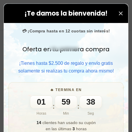
×
¡Te damos la bienvenida!
egalo en todas tus compras. ⚡ Compra rápido y aprovec
0
💳 ¡Compra hasta en 12 cuotas sin interés!
Oferta en tu primera compra
Activar sonido
¡Tienes hasta $2.500 de regalo y envío gratis
solamente si realizas tu compra ahora mismo!
🔥 TERMINA EN
01
59
36
:
:
Horas
Min
Seg
14
clientes han usado su cupón
en las últimas
3
horas