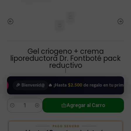
Gel criogeno + crema
liporeductora Dr. Fontboté pack
reductivo
|
🎉 Bienvenid@
🔥 ¡Hasta
$2.500
de regalo en tu primera comp
Agregar al Carro
Cantidad