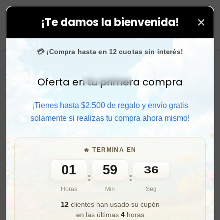
×
¡Te damos la bienvenida!
. ⚡ Compra rápido y aprovecha. 💙 +50.000 fans en
In
0
💳 ¡Compra hasta en 12 cuotas sin interés!
Oferta en tu primera compra
Activar sonido
¡Tienes hasta $2.500 de regalo y envío gratis
solamente si realizas tu compra ahora mismo!
🔥 TERMINA EN
01
59
35
:
:
Horas
Min
Seg
12
clientes han usado su cupón
en las últimas
4
horas