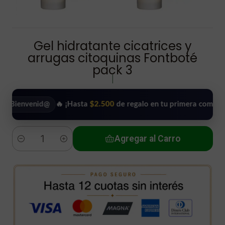
Gel hidratante cicatrices y
arrugas citoquinas Fontboté
pack 3
|
nvenid@
🔥 ¡Hasta
$2.500
de regalo en tu primera compra!
•
Agregar al Carro
Cantidad