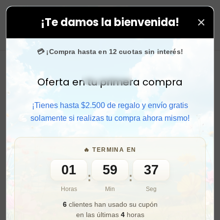
×
¡Te damos la bienvenida!
us compras. ⚡ Compra rápido y aprovecha. 💙 +50.000 
0
💳 ¡Compra hasta en 12 cuotas sin interés!
Oferta en tu primera compra
Activar sonido
¡Tienes hasta $2.500 de regalo y envío gratis
solamente si realizas tu compra ahora mismo!
🔥 TERMINA EN
01
59
35
:
:
Horas
Min
Seg
6
clientes han usado su cupón
en las últimas
4
horas