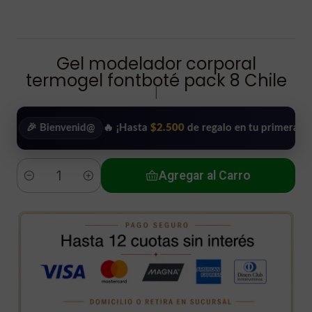
Gel modelador corporal
termogel fontboté pack 8 Chile
|
 Bienvenid@
🔥 ¡Hasta
$2.500
de regalo en tu primera compra!
Agregar al Carro
Cantidad