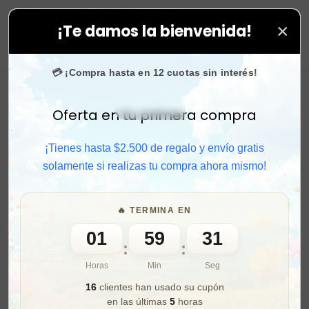
×
¡Te damos la bienvenida!
stagram
confían en nosotros.
0
💳 ¡Compra hasta en 12 cuotas sin interés!
Oferta en tu primera compra
Activar sonido
¡Tienes hasta $2.500 de regalo y envío gratis
solamente si realizas tu compra ahora mismo!
🔥 TERMINA EN
01
59
29
:
:
Horas
Min
Seg
16
clientes han usado su cupón
en las últimas
5
horas