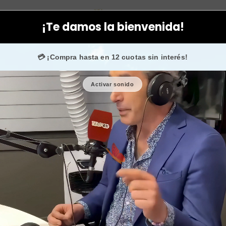
al
Limpiadoras - Geles - Peeling
Jabón ruda y romero piel grasa a
¡Te damos la bienvenida!
a. 💙 +50.000 fans en
Instagram
confían en nosotros.
💳 ¡Compra hasta en 12 cuotas sin interés!
Activar sonido
Jabón ru
astringent
🎉 Bienvenid@
🔥 ¡Hasta
$2.5
Cantidad