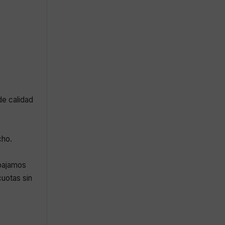
de calidad
cho.
abajamos
uotas sin