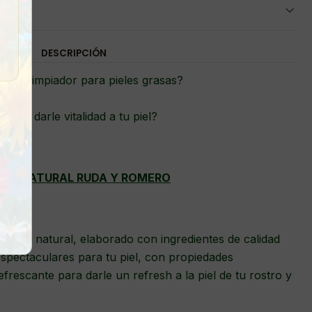
DESCRIPCIÓN
s un limpiador para pieles grasas?
eseas darle vitalidad a tu piel?
ÓN NATURAL RUDA Y ROMERO
omero natural, elaborado con ingredientes de calidad
pectaculares para tu piel, con propiedades
refrescante para darle un refresh a la piel de tu rostro y