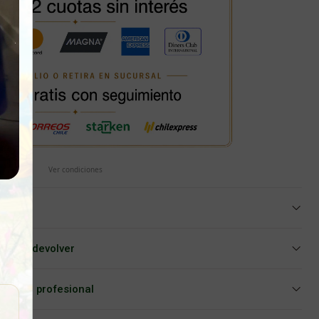
Ver condiciones
iar o devolver
Asesoría profesional