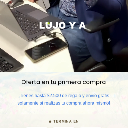
Oferta en tu primera compra
📦 Comprar al por mayor
¡Tienes hasta $2.500 de regalo y envío gratis
⏰ Garantía 8 meses para camb
solamente si realizas tu compra ahora mismo!
🧑‍💼 Atención al cliente y/o 
🔥 TERMINA EN