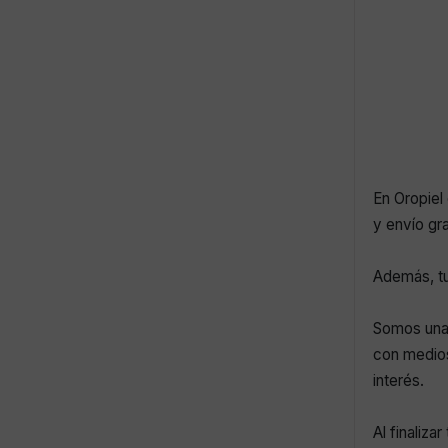
En Oropiel 
y envío gr
Además, tu
Somos una 
con medios
interés.
Al finaliza