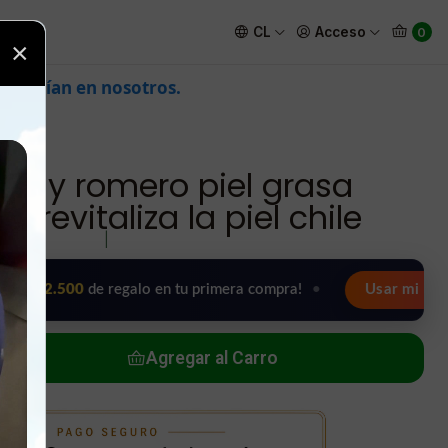
stringente revitaliza la piel chile
CL
Acceso
0
×
da y romero piel grasa
e revitaliza la piel chile
|
00
de regalo en tu primera compra!
•
Usar mi regalo ahora 
Agregar al Carro