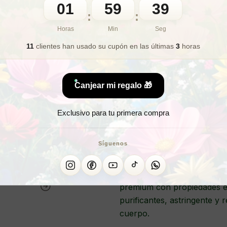
01
59
37
🎁 Lo quiero para regalo
:
:
Horas
Min
Seg
11
clientes han usado su cupón
en las últimas
3
horas
¿Busca
¿D
Canjear mi regalo 🎁
Exclusivo para tu primera compra
JAB
Síguenos
Exclusivo jabón de ruda y r
premium con propiedades es
purificantes, astringente y 
cuerpo.