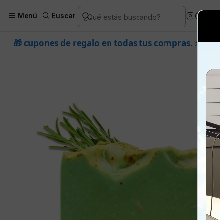
Inicio
Piel
Marcas
Oropiel
Faci
Menú
Buscar
galo en todas tus compras. ⚡ Compra rápido y aprovech