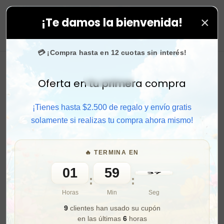
×
¡Te damos la bienvenida!
s compras. ⚡ Compra rápido y aprovecha. 💙 +50.000 f
0
💳 ¡Compra hasta en 12 cuotas sin interés!
Oferta en tu primera compra
Activar sonido
¡Tienes hasta $2.500 de regalo y envío gratis
solamente si realizas tu compra ahora mismo!
🔥 TERMINA EN
01
59
36
:
:
Horas
Min
Seg
9
clientes han usado su cupón
en las últimas
6
horas