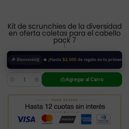
Kit de scrunchies de la diversidad
en oferta coletas para el cabello
pack 7
|
 Bienvenid@
🔥 ¡Hasta
$2.500
de regalo en tu primera compra!
Agregar al Carro
Cantidad