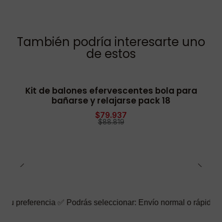
También podría interesarte uno
de estos
Kit de balones efervescentes bola para
-10% OFF
bañarse y relajarse pack 18
$79.937
$88.819
encia ✅ Podrás seleccionar: Envío normal o rápido ☑️ También pu