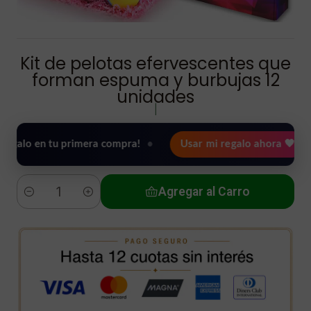
Kit de pelotas efervescentes que
forman espuma y burbujas 12
unidades
|
en tu primera compra!
•
Usar mi regalo ahora 🖤
🎉 B
Agregar al Carro
Cantidad