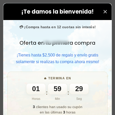
×
¡Te damos la bienvenida!
¡SOLO POR HOY!
🚚 Envío gratis + 🎁 cupones
A FLASH
0
💳 ¡Compra hasta en 12 cuotas sin interés!
Oferta en tu primera compra
Activar sonido
¡Tienes hasta $2.500 de regalo y envío gratis
solamente si realizas tu compra ahora mismo!
🔥 TERMINA EN
01
59
27
:
:
Horas
Min
Seg
3
clientes han usado su cupón
en las últimas
3
horas