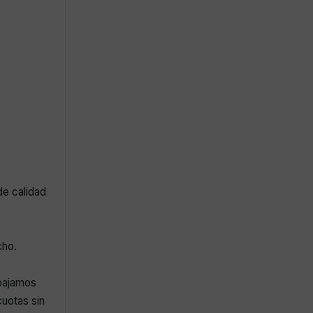
de calidad
cho.
abajamos
uotas sin