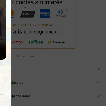
Ver condiciones
iar o devolver
Asesoría profesional