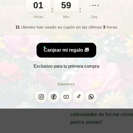
01
59
🎁 Lo quiero para regalo
36
:
:
Horas
Min
Seg
11
clientes han usado su cupón
en las últimas
3
horas
Pack de 4 unidades de lima
eliminar las durezas y callo
están fabricadas con piedra
Canjear mi regalo 🎁
suave y seguro para la piel.
Exclusivo para tu primera compra
Con este pack de 4 unidade
durante mucho tiempo. Su d
Síguenos
sencillo eliminar las imperfe
Ideal para utilizar en casa 
imprescindible en tu rutina 
callosidades de forma cómo
piedra pómez!