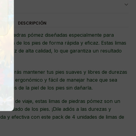
DESCRIPCIÓN
s de piedras pómez diseñadas especialmente para
sidades de los pies de forma rápida y eficaz. Estas limas
 pómez de alta calidad, lo que garantiza un resultado
s, podrás mantener tus pies suaves y libres de durezas
iseño ergonómico y fácil de manejar hace que sea
cciones de la piel de los pies sin dañarla.
o llevar de viaje, estas limas de piedras pómez son un
de cuidado de los pies. ¡Dile adiós a las durezas y
da y efectiva con este pack de 4 unidades de limas de