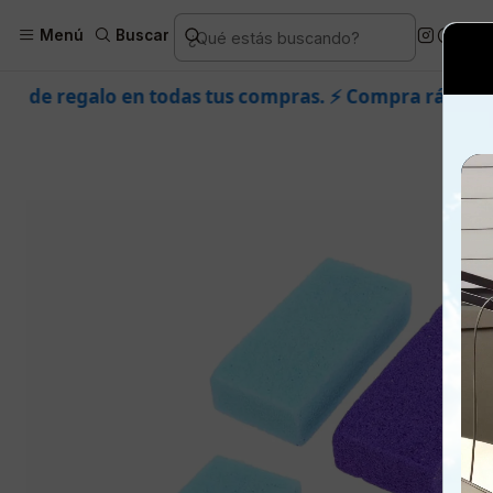
Inicio
Piel
Marcas
Dermik
C
Menú
Buscar
s tus compras. ⚡ Compra rápido y aprovecha. 💙 +50.00