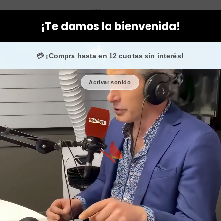
orporal
Higiene personal
Limas de piedras pomez para los pies 
¡Te damos la bienvenida!
0 fans en
Instagram
confían en nosotros.
💳 ¡Compra hasta en 12 cuotas sin interés!
Activar sonido
Limas de pi
quitar d
🎉 Bienvenid@
🔥 ¡Hasta
$2.500
de 
Cantidad