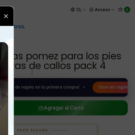
quitar durezas de callos pack 4
CL
Acceso
0
×
edras pomez para los pies
urezas de callos pack 4
|
regalo en tu primera compra!
•
Usar mi regalo ahora 🖤
Agregar al Carro