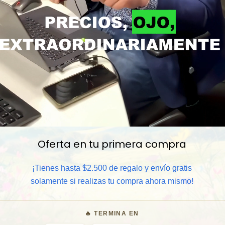
Oferta en tu primera compra
📦 Comprar al por mayor
¡Tienes hasta $2.500 de regalo y envío gratis
⏰ Garantía 8 meses para camb
solamente si realizas tu compra ahora mismo!
🧑‍💼 Atención al cliente y/o 
🔥 TERMINA EN