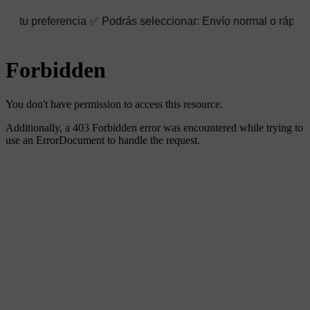
rencia ✅ Podrás seleccionar: Envío normal o rápido ☑️ También p