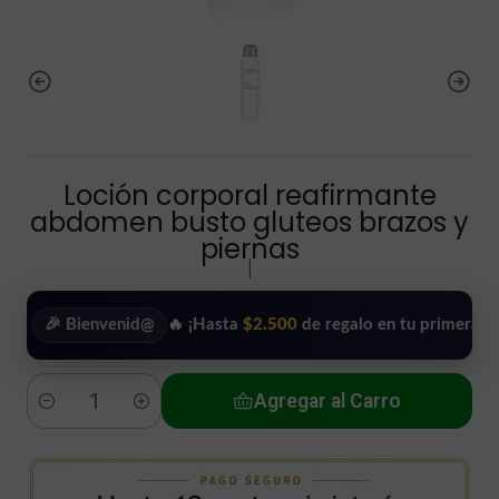
Loción corporal reafirmante
abdomen busto gluteos brazos y
piernas
|
 Bienvenid@
🔥 ¡Hasta
$2.500
de regalo en tu primera compra!
Agregar al Carro
Cantidad