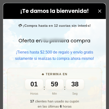
×
¡Te damos la bienvenida!
odas tus compras. ⚡ Compra rápido y aprovecha. 💙 +5
0
💳 ¡Compra hasta en 12 cuotas sin interés!
Oferta en tu primera compra
Activar sonido
¡Tienes hasta $2.500 de regalo y envío gratis
solamente si realizas tu compra ahora mismo!
🔥 TERMINA EN
01
59
36
:
:
Horas
Min
Seg
17
clientes han usado su cupón
en las últimas
6
horas