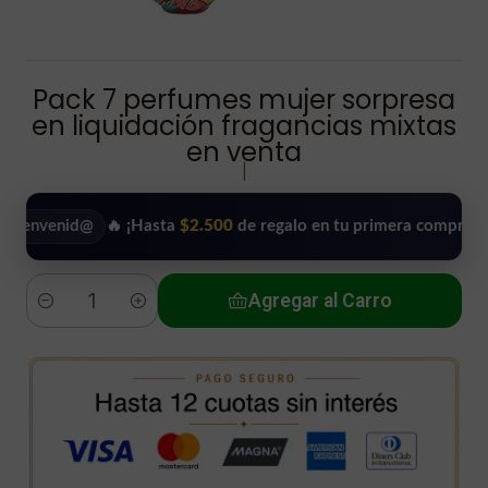
Pack 7 perfumes mujer sorpresa
en liquidación fragancias mixtas
en venta
|
enid@
🔥 ¡Hasta
$2.500
de regalo en tu primera compra!
•
Agregar al Carro
Cantidad