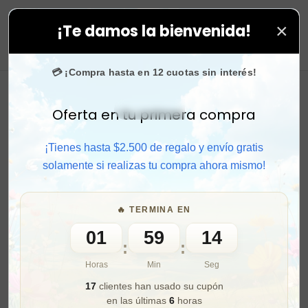
×
¡Te damos la bienvenida!
💙 +50.000 fans en
Instagram
confían en nosotros.
•
¡S
0
💳 ¡Compra hasta en 12 cuotas sin interés!
Oferta en tu primera compra
Activar sonido
¡Tienes hasta $2.500 de regalo y envío gratis
solamente si realizas tu compra ahora mismo!
🔥 TERMINA EN
01
59
12
:
:
Horas
Min
Seg
17
clientes han usado su cupón
en las últimas
6
horas