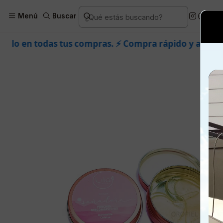
Inicio
Piel
Marcas
Oropiel
Facial
Menú
Buscar
 compras. ⚡ Compra rápido y aprovecha. 💙 +50.000 fa