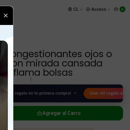
 mirada cansada desinflama bolsas
CL
Acceso
0
×
scongestionantes ojos o
s con mirada cansada
sinflama bolsas
|
galo en tu primera compra!
•
Usar mi regalo ahora 🖤
Agregar al Carro