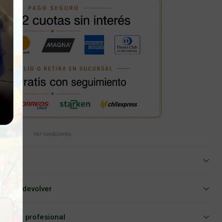
Ver condiciones
iar o devolver
Asesoría profesional