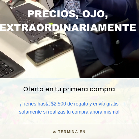
Oferta en tu primera compra
📦 Comprar al por mayor
¡Tienes hasta $2.500 de regalo y envío gratis
solamente si realizas tu compra ahora mismo!
⏰ Garantía 8 meses para camb
🔥 TERMINA EN
🧑‍💼 Atención al cliente y/o 