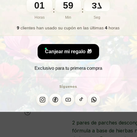
01
59
35
:
:
🎁 Lo quiero para regalo
Horas
Min
Seg
9
clientes han usado su cupón
en las últimas
4
horas
¿Deseas 
Canjear mi regalo 🎁
¿Quieres
Exclusivo para tu primera compra
PÉTALOS
Síguenos
2 pares de parches desconge
fórmula a base de hierbas n