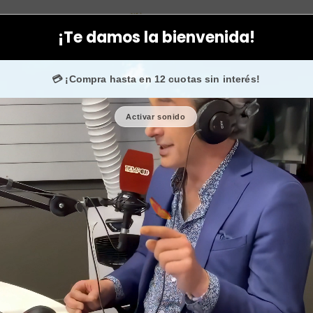
Mascarillas
Parches descongestionantes ojos o párpados con
¡Te damos la bienvenida!
ns en
Instagram
confían en nosotros.
💳 ¡Compra hasta en 12 cuotas sin interés!
Activar sonido
Parches de
párpado
de
🎉 Bienvenid@
🔥 ¡Hasta
$2.500
de re
Cantidad