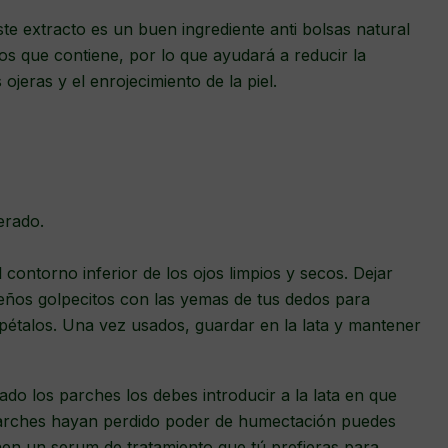
te extracto es un buen ingrediente anti bolsas natural
cos que contiene, por lo que ayudará a reducir la
ojeras y el enrojecimiento de la piel.
erado.
l contorno inferior de los ojos limpios y secos. Dejar
eños golpecitos con las yemas de tus dedos para
 pétalos. Una vez usados, guardar en la lata y mantener
ado los parches los debes introducir a la lata en que
parches hayan perdido poder de humectación puedes
enen un serum de tratamiento que tú prefieras para