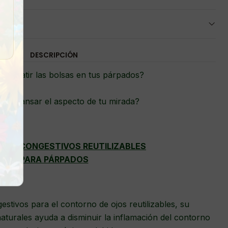
DESCRIPCIÓN
combatir las bolsas en tus párpados?
 descansar el aspecto de tu mirada?
 DESCONGESTIVOS REUTILIZABLES
PARA PÁRPADOS
stivos para el contorno de ojos reutilizables, su
aturales ayuda a disminuir la inflamación del contorno