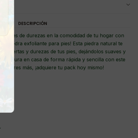
DESCRIPCIÓN
 y libres de durezas en la comodidad de tu hogar con
e piedra exfoliante para pies! Esta piedra natural te
las muertas y durezas de tus pies, dejándolos suaves y
 pedicura en casa de forma rápida y sencilla con este
o esperes más, ¡adquiere tu pack hoy mismo!
.
.