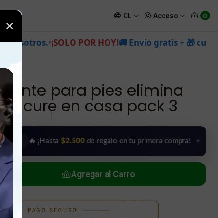
urezas pedicure en casa pack 3
CL
Acceso
0
×
POR HOY!
🚚 Envío gratis + 🎁 cupones de regalo en to
oliante para pies elimina
edicure en casa pack 3
|
 ¡Hasta
$2.500
de regalo en tu primera compra!
•
Usar mi 
Agregar al Carro