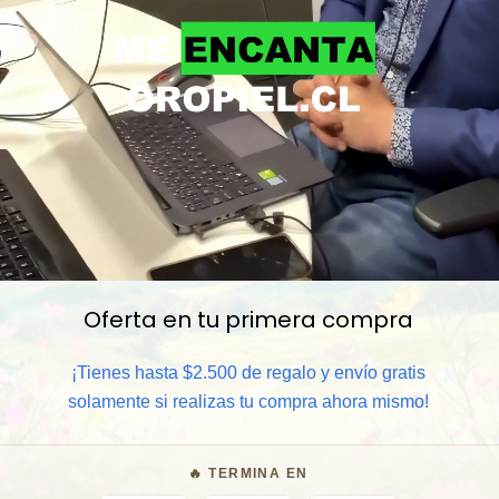
Oferta en tu primera compra
📦 Comprar al por mayor
¡Tienes hasta $2.500 de regalo y envío gratis
⏰ Garantía 8 meses para camb
solamente si realizas tu compra ahora mismo!
🧑‍💼 Atención al cliente y/o 
🔥 TERMINA EN