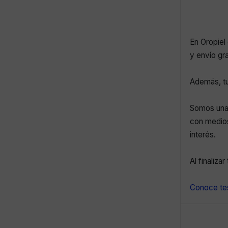
En Oropiel 
y envío gr
Además, tu
Somos una 
con medios
interés.
Al finaliza
Conoce tes