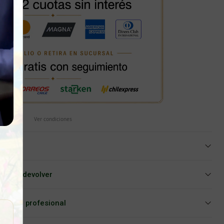
Ver condiciones
iar o devolver
Asesoría profesional