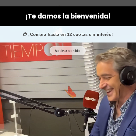
orporal
Higiene personal
Piedra exfoliante para pies elimina d
¡Te damos la bienvenida!
0.000 fans en
Instagram
confían en nosotros.
•
¡SOLO 
💳 ¡Compra hasta en 12 cuotas sin interés!
Activar sonido
Piedra exf
durezas p
 compra!
•
Usar mi regalo ahora 🖤
🎉 Bienvenid@

Cantidad