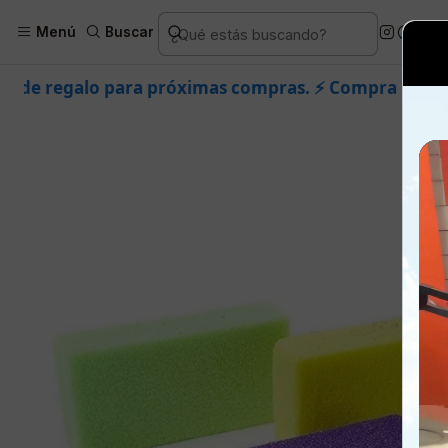
Inicio
Piel
Marcas
Dermik
C
Menú
Buscar
próximas compras. ⚡ Compra rápido y aprovecha. 💙 +5
🎉 Bienvenid@
🔥 ¡Hasta
$2.500
de regalo en tu primera