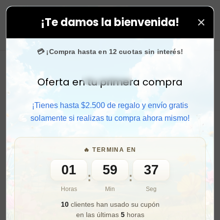
×
¡Te damos la bienvenida!
s compras. ⚡ Compra rápido y aprovecha. 💙 +50.000 fa
0
💳 ¡Compra hasta en 12 cuotas sin interés!
Oferta en tu primera compra
Activar sonido
¡Tienes hasta $2.500 de regalo y envío gratis
solamente si realizas tu compra ahora mismo!
🔥 TERMINA EN
01
59
35
:
:
Horas
Min
Seg
10
clientes han usado su cupón
en las últimas
5
horas