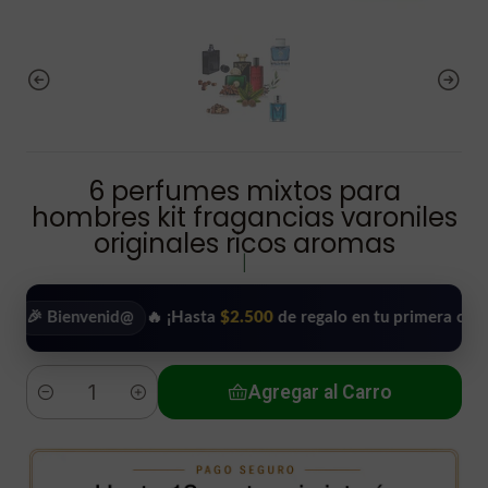
6 perfumes mixtos para
hombres kit fragancias varoniles
originales ricos aromas
|
envenid@
🔥 ¡Hasta
$2.500
de regalo en tu primera compra!
•
Agregar al Carro
Cantidad