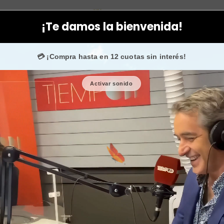
poral
Aceites
Aceite bronceador corporal para tomar sol piel c
¡Te damos la bienvenida!
ns en
Instagram
confían en nosotros.
•
¡SOLO POR HOY
💳 ¡Compra hasta en 12 cuotas sin interés!
Activar sonido
Aceite bronc
sol piel cari
pra!
•
Usar mi regalo ahora 🖤
🎉 Bienvenid@
🔥 ¡H
Cantidad