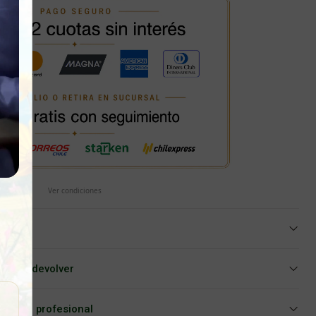
Ver condiciones
iar o devolver
Asesoría profesional