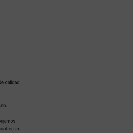
de calidad
cho.
abajamos
uotas sin