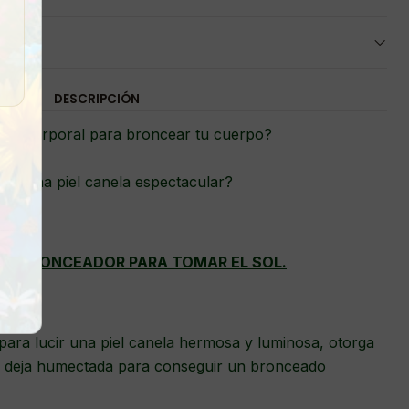
DESCRIPCIÓN
ite corporal para broncear tu cuerpo?
res una piel canela espectacular?
ITE BRONCEADOR PARA TOMAR EL SOL.
para lucir una piel canela hermosa y luminosa, otorga
 la deja humectada para conseguir un bronceado