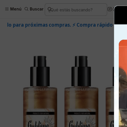
Inicio
Piel
Marcas
Manza
Cor
Menú
Buscar
 compras. ⚡ Compra rápido y aprovecha. 💙 +50.000 fa
🎉 Bienvenid@
🔥 ¡Hasta
$2.500
de regalo en tu primera com