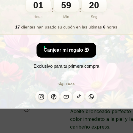
01
59
17
:
:
🎁 Lo quiero para regalo
Horas
Min
Seg
17
clientes han usado su cupón
en las últimas
6
horas
¿Buscas ace
Canjear mi regalo 🎁
¿Quie
Exclusivo para tu primera compra
PACK 3 ACE
Síguenos
Aceite bronceado perfecto 
color inmediato a la piel y
caribeño express.