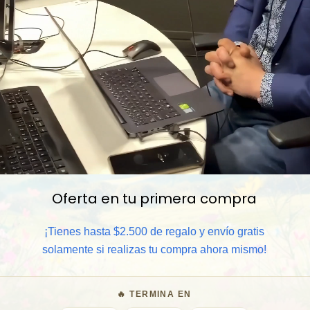
Oferta en tu primera compra
📦 Comprar al por mayor
¡Tienes hasta $2.500 de regalo y envío gratis
solamente si realizas tu compra ahora mismo!
⏰ Garantía 8 meses para camb
🔥 TERMINA EN
🧑‍💼 Atención al cliente y/o 