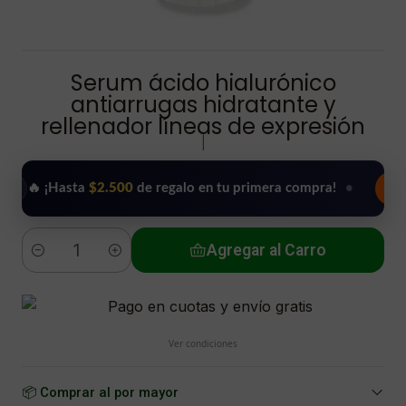
Serum ácido hialurónico
antiarrugas hidratante y
rellenador líneas de expresión
|
 ¡Hasta
$2.500
de regalo en tu primera compra!
•
Usar mi r
Agregar al Carro
Cantidad
Ver condiciones
📦 Comprar al por mayor