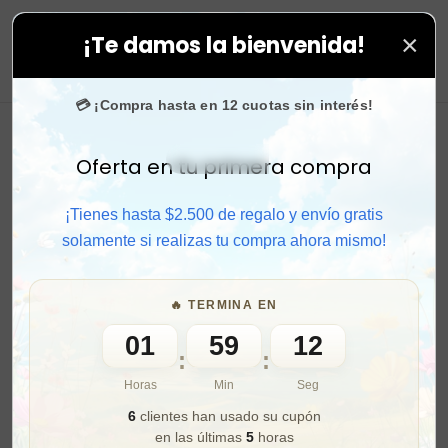
×
¡Te damos la bienvenida!
stagram
confían en nosotros.
•
¡SOLO POR HOY!
🚚 Enví
0
💳 ¡Compra hasta en 12 cuotas sin interés!
Oferta en tu primera compra
Activar sonido
¡Tienes hasta $2.500 de regalo y envío gratis
solamente si realizas tu compra ahora mismo!
🔥 TERMINA EN
01
59
10
:
:
Horas
Min
Seg
6
clientes han usado su cupón
en las últimas
5
horas