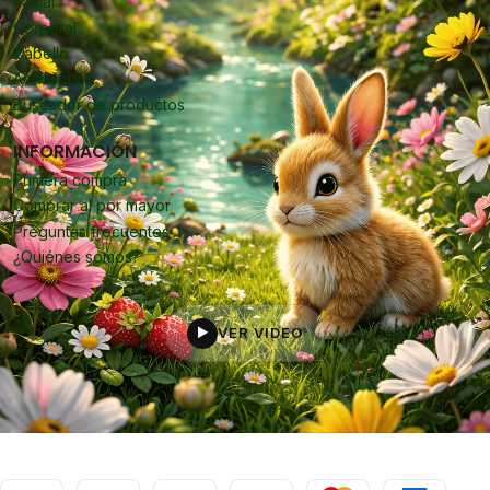
Facial
Corporal
Cabello
Accesorios
Buscador de productos
INFORMACIÓN
Primera compra
Comprar al por mayor
Preguntas frecuentes
¿Quiénes somos?
VER VIDEO
▶