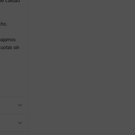
de calidad
cho.
abajamos
uotas sin