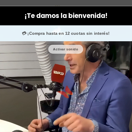
Cabeza
Accesorios
Scrunchie tonalidad negra diseño elegan
¡Te damos la bienvenida!
ans en
Instagram
confían en nosotros.
💳 ¡Compra hasta en 12 cuotas sin interés!
Activar sonido
Scrunchie
elegante y d
🎉 Bienvenid@
🔥 ¡Hasta
$2.500
de r
Cantidad