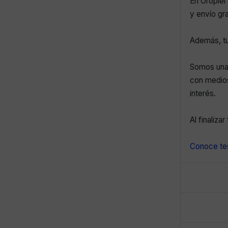
En Oropiel 
y envío gr
Además, tu
Somos una 
con medios
interés.
Al finaliza
Conoce tes