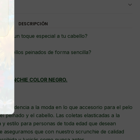
DESCRIPCIÓN
darle un toque especial a tu cabello?
ucir bellos peinados de forma sencilla?
SCRUNCHIE COLOR NEGRO.
as tendencia a la moda en lo que accesorio para el pelo
el peinado y el cabello. Las coletas elasticadas a la
a y estilo para personas de toda edad que desean
Te aseguramos que con nuestro scrunchie de calidad
cibida y lucirás como nunca antes.