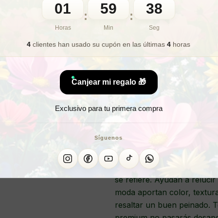
01
59
35
🎁 Lo quiero para regalo
:
:
Horas
Min
Seg
4
clientes han usado su cupón
en las últimas
4
horas
¿Deseas 
¿Quieres l
Canjear mi regalo 🎁
Exclusivo para tu primera compra
Síguenos
Los
scrunchies
son una de l
se refiere. Ayudan a relucir 
moda aportan color, textur
resaltar un buen peinado. 
premium no pasarás desaper