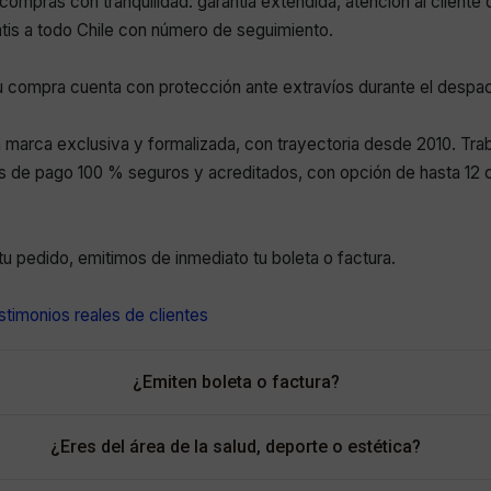
compras con tranquilidad: garantía extendida, atención al cliente 
atis a todo Chile con número de seguimiento.
 compra cuenta con protección ante extravíos durante el despa
marca exclusiva y formalizada, con trayectoria desde 2010. Tr
 de pago 100 % seguros y acreditados, con opción de hasta 12 c
r tu pedido, emitimos de inmediato tu boleta o factura.
timonios reales de clientes
¿Emiten boleta o factura?
¿Eres del área de la salud, deporte o estética?