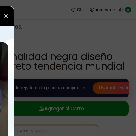
te y discreto tendencia mundial
CL
Acceso
0
×
 tonalidad negra diseño
iscreto tendencia mundial
|
egalo en tu primera compra!
•
Usar mi regalo ahora 🖤
Agregar al Carro