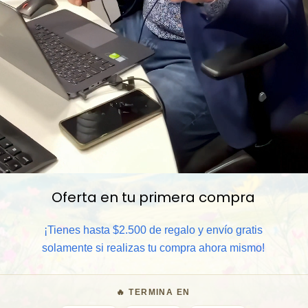
Oferta en tu primera compra
📦 Comprar al por mayor
¡Tienes hasta $2.500 de regalo y envío gratis
⏰ Garantía 8 meses para camb
solamente si realizas tu compra ahora mismo!
🧑‍💼 Atención al cliente y/o 
🔥 TERMINA EN