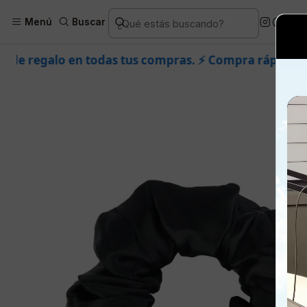
Inicio
Piel
Marcas
Ultramoda
Menú
Buscar
s compras. ⚡ Compra rápido y aprovecha. 💙 +50.000 f