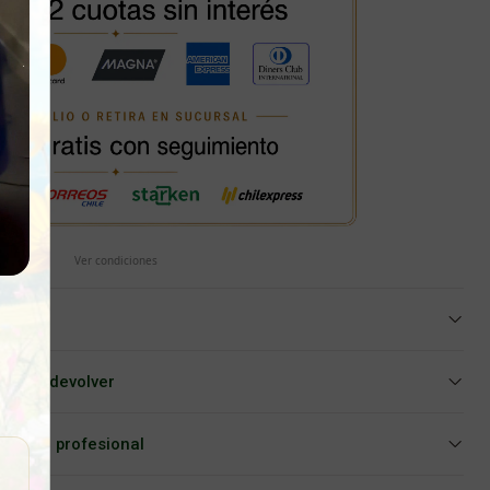
Ver condiciones
iar o devolver
Asesoría profesional