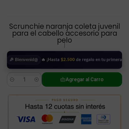
Scrunchie naranja coleta juvenil
para el cabello accesorio para
pelo
|
Bienvenid@
🔥 ¡Hasta
$2.500
de regalo en tu primera compra!
•
Agregar al Carro
Cantidad