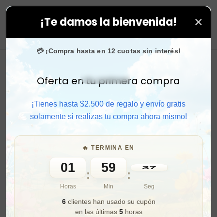
×
¡Te damos la bienvenida!
tus compras. ⚡ Compra rápido y aprovecha. 💙 +50.000
0
💳 ¡Compra hasta en 12 cuotas sin interés!
Oferta en tu primera compra
Activar sonido
¡Tienes hasta $2.500 de regalo y envío gratis
solamente si realizas tu compra ahora mismo!
🔥 TERMINA EN
01
59
36
:
:
Horas
Min
Seg
6
clientes han usado su cupón
en las últimas
5
horas