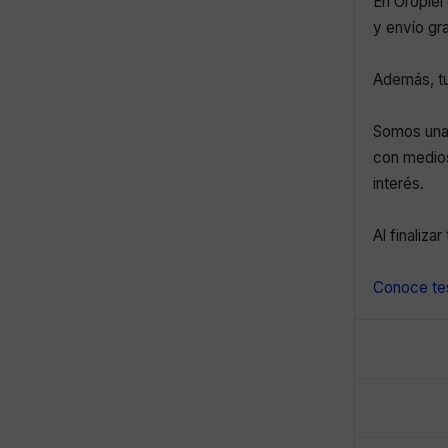
En Oropiel 
y envío gr
Además, tu
Somos una 
con medios
interés.
Al finaliza
Conoce tes