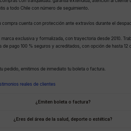
compras con tranquilidad: garantía extendida, atención al cliente 
atis a todo Chile con número de seguimiento.
 compra cuenta con protección ante extravíos durante el despa
marca exclusiva y formalizada, con trayectoria desde 2010. Tr
 de pago 100 % seguros y acreditados, con opción de hasta 12 c
r tu pedido, emitimos de inmediato tu boleta o factura.
timonios reales de clientes
¿Emiten boleta o factura?
¿Eres del área de la salud, deporte o estética?