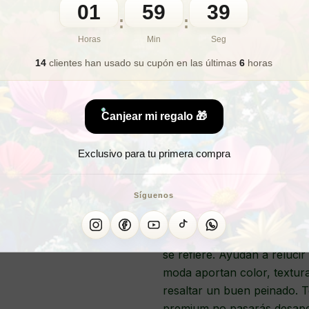
01
59
36
🎁 Lo quiero para regalo
:
:
Horas
Min
Seg
14
clientes han usado su cupón
en las últimas
6
horas
¿Deseas 
¿Quieres l
Canjear mi regalo 🎁
Exclusivo para tu primera compra
SCR
Síguenos
Los
scrunchies
son una de l
se refiere. Ayudan a relucir 
moda aportan color, textur
resaltar un buen peinado. 
premium no pasarás desaper