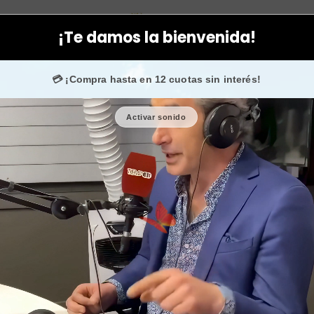
da
Cabeza
Accesorios
Scrunchie rojo intenso hermoso color 
¡Te damos la bienvenida!
+50.000 fans en
Instagram
confían en nosotros.
💳 ¡Compra hasta en 12 cuotas sin interés!
Activar sonido
Scrunchie r
tendenci
🎉 Bienvenid@
🔥 ¡Hasta
$2.500
Cantidad