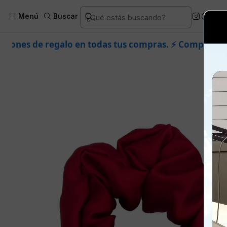
Inicio
Piel
Marcas
Ultramo
Menú
Buscar
 todas tus compras. ⚡ Compra rápido y aprovecha. 💙 