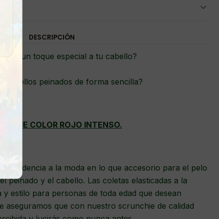
DESCRIPCIÓN
darle un toque especial a tu cabello?
ucir bellos peinados de forma sencilla?
UNCHIE COLOR ROJO INTENSO.
as tendencia a la moda en lo que accesorio para el pelo
el peinado y el cabello. Las coletas elasticadas a la
a y estilo para personas de toda edad que desean
Te aseguramos que con nuestro scrunchie de calidad
cibida y lucirás como nunca antes.