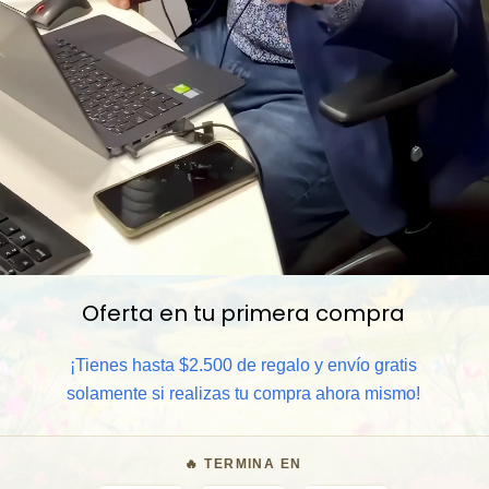
Oferta en tu primera compra
📦 Comprar al por mayor
¡Tienes hasta $2.500 de regalo y envío gratis
⏰ Garantía 8 meses para camb
solamente si realizas tu compra ahora mismo!
🧑‍💼 Atención al cliente y/o 
🔥 TERMINA EN