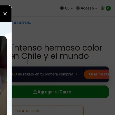
tendencia en Chile y el mundo
CL
Acceso
0
×
ojo intenso hermoso color
a en Chile y el mundo
|
de regalo en tu primera compra!
•
Usar mi regalo ahora 🖤
Agregar al Carro