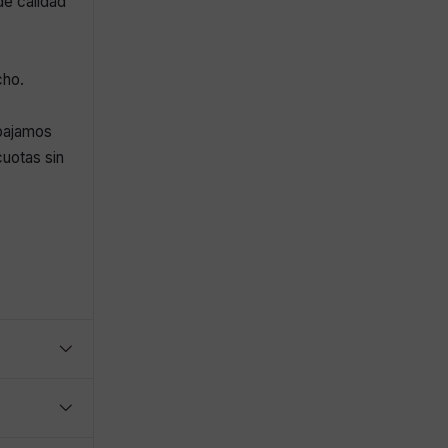
de calidad
cho.
abajamos
uotas sin