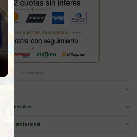
Ver condiciones
iar o devolver
Asesoría profesional