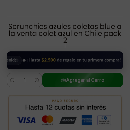
Scrunchies azules coletas blue a
la venta colet azul en Chile pack
2
|
d@
🔥 ¡Hasta
$2.500
de regalo en tu primera compra!
•
Usa
Agregar al Carro
Cantidad