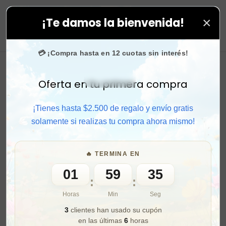
×
¡Te damos la bienvenida!
ompra rápido y aprovecha. 💙 +50.000 fans en
Instagr
0
💳 ¡Compra hasta en 12 cuotas sin interés!
Oferta en tu primera compra
Activar sonido
¡Tienes hasta $2.500 de regalo y envío gratis
solamente si realizas tu compra ahora mismo!
🔥 TERMINA EN
01
59
33
:
:
Horas
Min
Seg
3
clientes han usado su cupón
en las últimas
6
horas