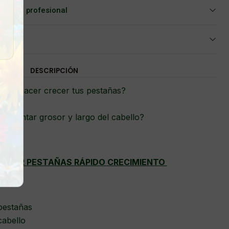
Asesoría profesional
DESCRIPCIÓN
eres hacer crecer tus pestañas?
aumentar grosor y largo del cabello?
ADOR PESTAÑAS RÁPIDO CRECIMIENTO
 pestañas
cabello