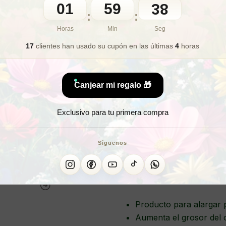
01
59
🧑‍💼 Atención al cliente y/o 
36
:
:
Horas
Min
Seg
🎁 Lo quiero para regalo
17
clientes han usado su cupón
en las últimas
4
horas
Canjear mi regalo 🎁
¿Qui
Exclusivo para tu primera compra
¿Deseas 
Síguenos
SERUM ALARG
Producto para alargar
Aumenta el grosor del 