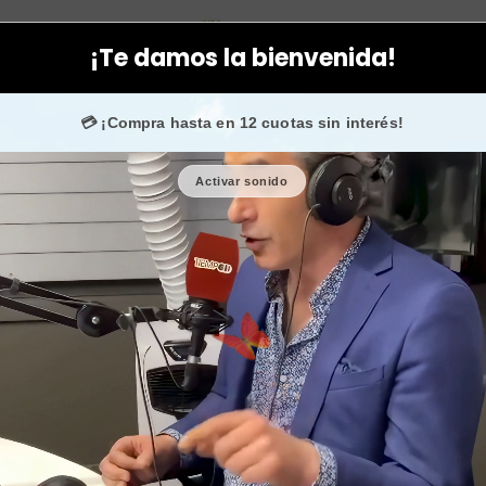
Facial
Serum
Serum alargador aumentador pestañas fontboté
¡Te damos la bienvenida!
+50.000 fans en
Instagram
confían en nosotros.
💳 ¡Compra hasta en 12 cuotas sin interés!
Activar sonido
Serum alarg
fontboté c
🎉 Bienvenid@
🔥 ¡Hasta
$2.500
d
Cantidad