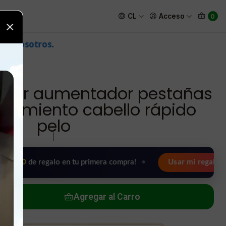
 crecimiento cabello rápido pelo
CL
Acceso
0
×
ador aumentador pestañas
recimiento cabello rápido
pelo
|
e regalo en tu primera compra!
•
Usar mi regalo ahora 🖤
Agregar al Carro