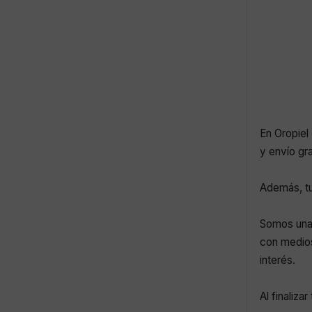
En Oropiel 
y envío gr
Además, tu
Somos una 
con medios
interés.
Al finaliza