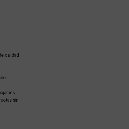
de calidad
cho.
abajamos
uotas sin