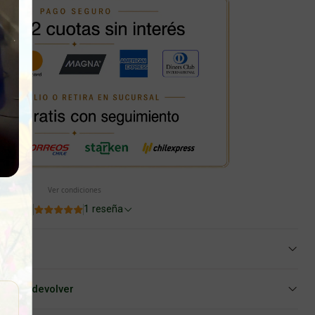
Ver condiciones
5.0
1 reseña
iar o devolver