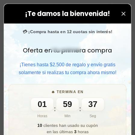
×
¡Te damos la bienvenida!
compras. ⚡ Compra rápido y aprovecha. 💙 +50.000 fan
0
💳 ¡Compra hasta en 12 cuotas sin interés!
Oferta en tu primera compra
Activar sonido
¡Tienes hasta $2.500 de regalo y envío gratis
solamente si realizas tu compra ahora mismo!
🔥 TERMINA EN
01
59
35
:
:
Horas
Min
Seg
10
clientes han usado su cupón
en las últimas
3
horas