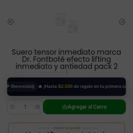
Suero tensor inmediato marca
Dr. Fontboté efecto lifting
inmediato y antiedad pack 2
|
envenid@
🔥 ¡Hasta
$2.500
de regalo en tu primera compra!
•
Agregar al Carro
Cantidad