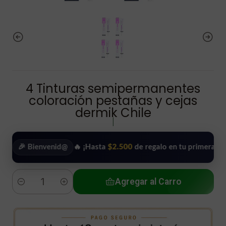
4 Tinturas semipermanentes
coloración pestañas y cejas
dermik Chile
|
 Bienvenid@
🔥 ¡Hasta
$2.500
de regalo en tu primera compra!
•
Agregar al Carro
Cantidad