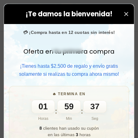
×
¡Te damos la bienvenida!
das tus compras. ⚡ Compra rápido y aprovecha. 💙 +50.
0
💳 ¡Compra hasta en 12 cuotas sin interés!
Oferta en tu primera compra
Activar sonido
¡Tienes hasta $2.500 de regalo y envío gratis
solamente si realizas tu compra ahora mismo!
🔥 TERMINA EN
01
59
35
:
:
Horas
Min
Seg
8
clientes han usado su cupón
en las últimas
3
horas