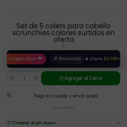
Set de 5 colets para cabello
scrunchies colores surtidos en
oferta
|
egalo ahora 🖤
🎉 Bienvenid@
🔥 ¡Hasta
$2.500
de regalo e
Agregar al Carro
Cantidad
Ver condiciones
📦 Comprar al por mayor