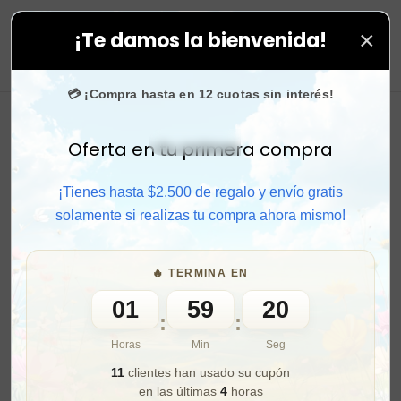
×
¡Te damos la bienvenida!
agram
confían en nosotros.
•
¡SOLO POR HOY!
🚚 Envío 
0
💳 ¡Compra hasta en 12 cuotas sin interés!
Oferta en tu primera compra
Activar sonido
¡Tienes hasta $2.500 de regalo y envío gratis
solamente si realizas tu compra ahora mismo!
🔥 TERMINA EN
01
59
18
:
:
Horas
Min
Seg
11
clientes han usado su cupón
en las últimas
4
horas