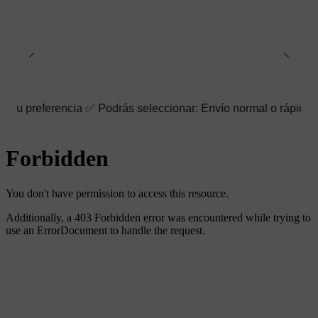
encia ✅ Podrás seleccionar: Envío normal o rápido ☑️ También pu