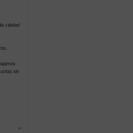
de calidad
cho.
abajamos
uotas sin