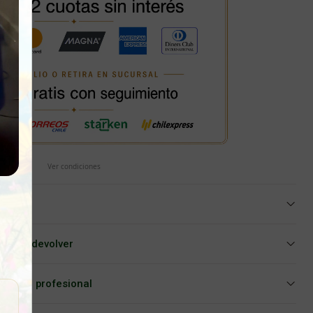
Ver condiciones
iar o devolver
Asesoría profesional