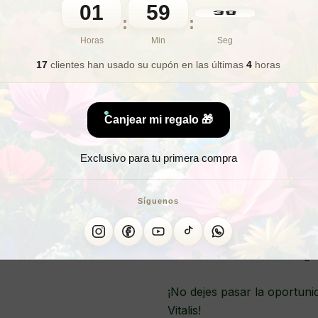
01
59
36
🎁 Lo quiero para regalo
:
:
Horas
Min
Seg
17
clientes han usado su cupón
en las últimas
4
horas
S
Canjear mi regalo 🎁
Exclusivo para tu primera compra
¡Potencia tu sistema inmuno
de Aura Vitalis! Estos frasc
frescas, para ayudarte a ma
Síguenos
una cápsula al día, podrás 
antioxidante, que te ayudará
mantenerte lleno de energía
¡No dejes pasar la oportuni
Vitalis!