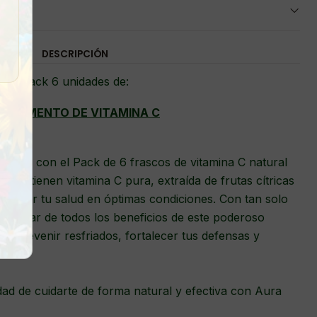
DESCRIPCIÓN
Pack 6 unidades de:
UPLEMENTO DE VITAMINA C
lógico con el Pack de 6 frascos de vitamina C natural
os contienen vitamina C pura, extraída de frutas cítricas
ntener tu salud en óptimas condiciones. Con tan solo
disfrutar de todos los beneficios de este poderoso
 a prevenir resfriados, fortalecer tus defensas y
.
dad de cuidarte de forma natural y efectiva con Aura