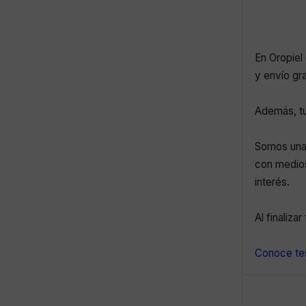
En Oropiel 
y envío gr
Además, tu
Somos una 
con medios
interés.
Al finaliza
Conoce tes