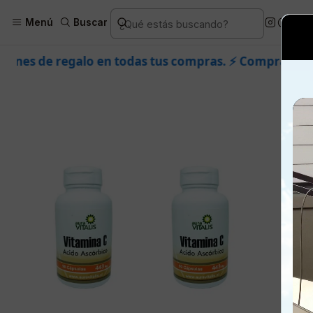
Inicio
Piel
Facial
Menú
Buscar
 todas tus compras. ⚡ Compra rápido y aprovecha. 💙 