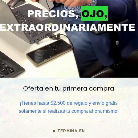
Oferta en tu primera compra
📦 Comprar al por mayor
¡Tienes hasta $2.500 de regalo y envío gratis
⏰ Garantía 8 meses para camb
solamente si realizas tu compra ahora mismo!
🧑‍💼 Atención al cliente y/o 
🔥 TERMINA EN