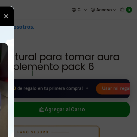
is suplemento pack 6
CL
Acceso
0
×
 natural para tomar aura
is suplemento pack 6
|
e regalo en tu primera compra!
•
Usar mi regalo ahora 🖤
Agregar al Carro