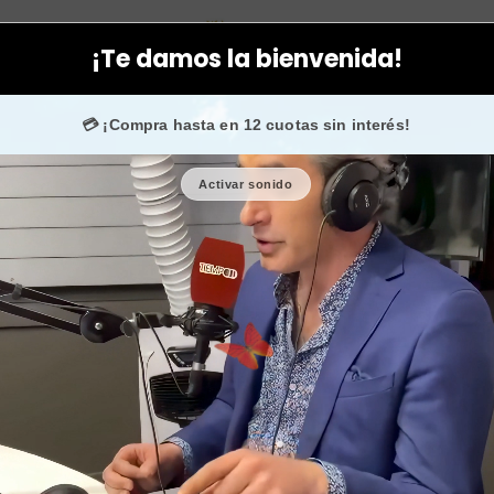
Ingredientes
Vitaminas
Vitamina C natural para tomar aura vital
¡Te damos la bienvenida!
+50.000 fans en
Instagram
confían en nosotros.
💳 ¡Compra hasta en 12 cuotas sin interés!
Activar sonido
Vitamina C
vital
🎉 Bienvenid@
🔥 ¡Hasta
$2.500
d
Cantidad