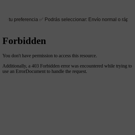
erencia ✅ Podrás seleccionar: Envío normal o rápido ☑️ También 