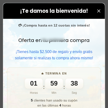
×
¡Te damos la bienvenida!
lo en todas tus compras. ⚡ Compra rápido y aprovecha
0
💳 ¡Compra hasta en 12 cuotas sin interés!
Oferta en tu primera compra
Activar sonido
¡Tienes hasta $2.500 de regalo y envío gratis
solamente si realizas tu compra ahora mismo!
🔥 TERMINA EN
01
59
36
:
:
Horas
Min
Seg
5
clientes han usado su cupón
en las últimas
4
horas