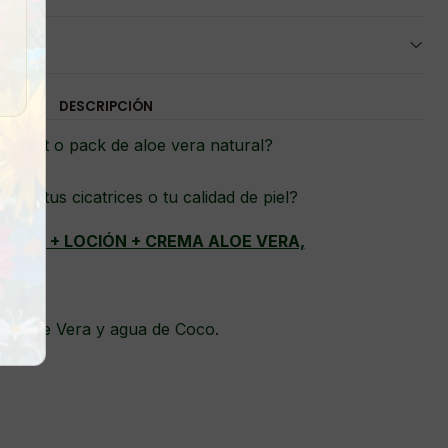
DESCRIPCIÓN
un set o pack de aloe vera natural?
orar tus cicatrices o tu calidad de piel?
ADORA + LOCIÓN + CREMA ALOE VERA,
e Aloe Vera y agua de Coco.