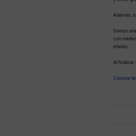
Además, tu
Somos una 
con medios
interés.
Al finaliza
Conoce tes