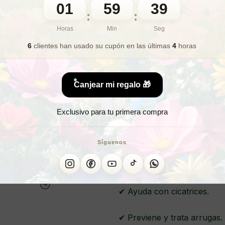
01
59
37
:
:
🎁 Lo quiero para regalo
Horas
Min
Seg
6
clientes han usado su cupón
en las últimas
4
horas
¿Buscas 
Canjear mi regalo 🎁
¿Quieres mej
Exclusivo para tu primera compra
SET LIMPI
Síguenos
✔Con extractos orgánicos d
✔ Ayuda con cicatrices.
✔ Previene y trata arrugas.