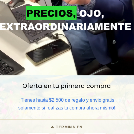
Oferta en tu primera compra
📦 Comprar al por mayor
¡Tienes hasta $2.500 de regalo y envío gratis
solamente si realizas tu compra ahora mismo!
⏰ Garantía 8 meses para camb
🔥 TERMINA EN
🧑‍💼 Atención al cliente y/o 