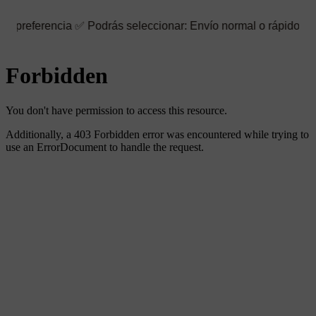
cia ✅ Podrás seleccionar: Envío normal o rápido ☑️ También pued