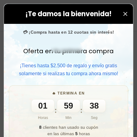
×
¡Te damos la bienvenida!
n todas tus compras. ⚡ Compra rápido y aprovecha. 💙 
0
💳 ¡Compra hasta en 12 cuotas sin interés!
Oferta en tu primera compra
Activar sonido
¡Tienes hasta $2.500 de regalo y envío gratis
solamente si realizas tu compra ahora mismo!
🔥 TERMINA EN
01
59
36
:
:
Horas
Min
Seg
8
clientes han usado su cupón
en las últimas
5
horas