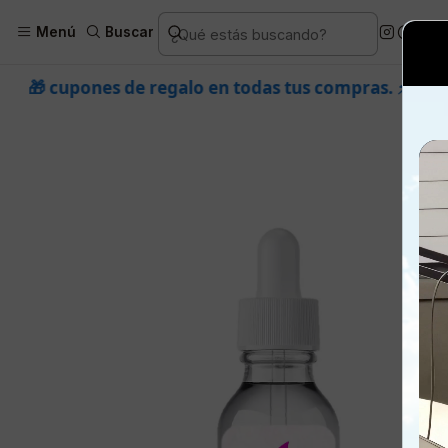
Inicio
Piel
Marcas
Orop
Menú
Buscar
alo en todas tus compras. ⚡ Compra rápido y aprovecha