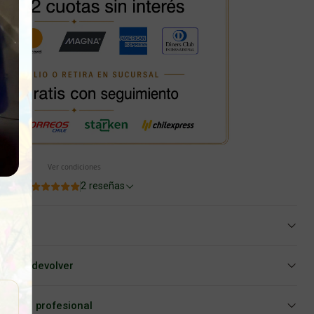
Ver condiciones
5.0
2 reseñas
iar o devolver
Asesoría profesional