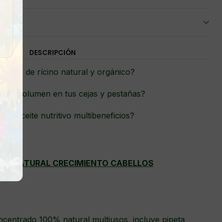
DESCRIPCIÓN
aceite de rícino natural y orgánico?
 más volumen en tus cejas y pestañas?
 un aceite nutritivo multibeneficios?
INO NATURAL CRECIMIENTO CABELLOS
concentrado 100% natural multiusos, incluye pipeta