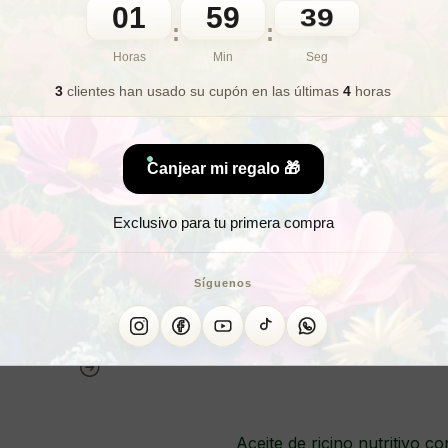
01
59
37
:
:
🎁 Lo quiero para regalo
Horas
Min
Seg
3
clientes han usado su cupón
en las últimas
4
horas
¿Buscas 
Canjear mi regalo 🎁
¿Necesitas
Exclusivo para tu primera compra
¿Quieres
Síguenos
ACEITE RIC
Aceite de ricino nutritivo 