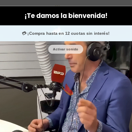
iel
Facial
Aceites
Aceite natural ricino crecimiento cabello, p
¡Te damos la bienvenida!
. 💙 +50.000 fans en
Instagram
confían en nosotros.
💳 ¡Compra hasta en 12 cuotas sin interés!
Activar sonido
Aceite na
cabello, pe
🎉 Bienvenid@
🔥 ¡Hasta
$2.5
Cantidad