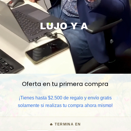
Oferta en tu primera compra
📦 Comprar al por mayor
¡Tienes hasta $2.500 de regalo y envío gratis
solamente si realizas tu compra ahora mismo!
⏰ Garantía 8 meses para camb
🔥 TERMINA EN
🧑‍💼 Atención al cliente y/o 