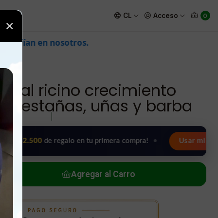
elo pestañas, uñas y barba
CL
Acceso
0
×
tural ricino crecimiento
lo pestañas, uñas y barba
|
00
de regalo en tu primera compra!
•
Usar mi regalo ahora 
Agregar al Carro