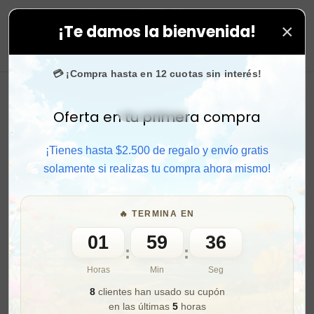
×
¡Te damos la bienvenida!
mpras. ⚡ Compra rápido y aprovecha. 💙 +50.000 fans e
0
💳 ¡Compra hasta en 12 cuotas sin interés!
Oferta en tu primera compra
Activar sonido
¡Tienes hasta $2.500 de regalo y envío gratis
solamente si realizas tu compra ahora mismo!
🔥 TERMINA EN
01
59
34
:
:
Horas
Min
Seg
8
clientes han usado su cupón
en las últimas
5
horas