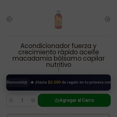
Acondicionador fuerza y
crecimiento rápido aceite
macadamia bálsamo capilar
nutritivo
|
nvenid@
🔥 ¡Hasta
$2.500
de regalo en tu primera compra!
•
Agregar al Carro
Cantidad