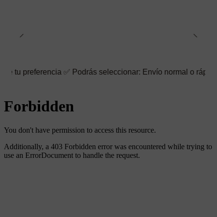
rencia ✅ Podrás seleccionar: Envío normal o rápido ☑️ También p