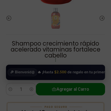
Shampoo crecimiento rápido
acelerado vitaminas fortalece
cabello
|
 Bienvenid@
🔥 ¡Hasta
$2.500
de regalo en tu primera compra!
Agregar al Carro
Cantidad