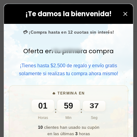
×
¡Te damos la bienvenida!
as tus compras. ⚡ Compra rápido y aprovecha. 💙 +50.
0
💳 ¡Compra hasta en 12 cuotas sin interés!
Oferta en tu primera compra
Activar sonido
¡Tienes hasta $2.500 de regalo y envío gratis
solamente si realizas tu compra ahora mismo!
🔥 TERMINA EN
01
59
36
:
:
Horas
Min
Seg
10
clientes han usado su cupón
en las últimas
3
horas