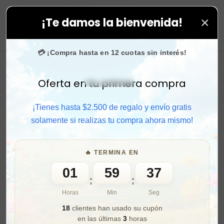
×
¡Te damos la bienvenida!
us compras. ⚡ Compra rápido y aprovecha. 💙 +50.000 
0
💳 ¡Compra hasta en 12 cuotas sin interés!
Oferta en tu primera compra
Activar sonido
¡Tienes hasta $2.500 de regalo y envío gratis
solamente si realizas tu compra ahora mismo!
🔥 TERMINA EN
01
59
35
:
:
Horas
Min
Seg
18
clientes han usado su cupón
en las últimas
3
horas