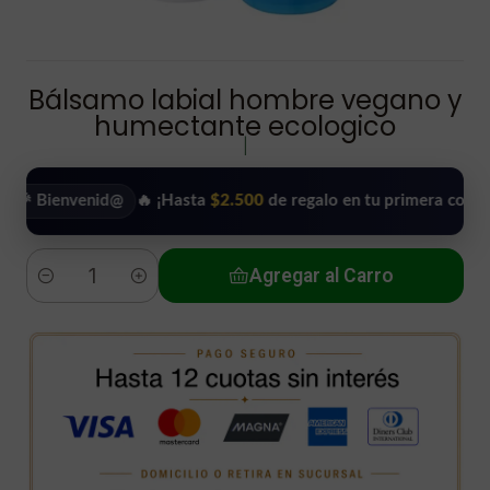
Bálsamo labial hombre vegano y
humectante ecologico
|
envenid@
🔥 ¡Hasta
$2.500
de regalo en tu primera compra!
•
Agregar al Carro
Cantidad