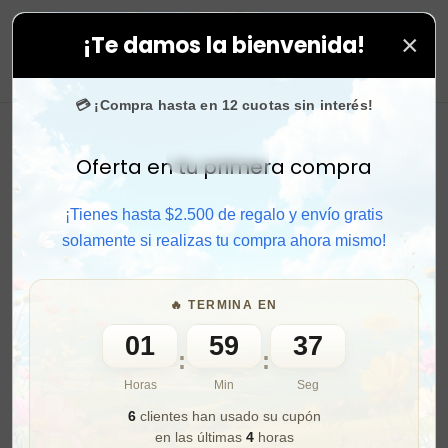
×
¡Te damos la bienvenida!
 compras. ⚡ Compra rápido y aprovecha. 💙 +50.000 fan
0
💳 ¡Compra hasta en 12 cuotas sin interés!
Oferta en tu primera compra
Activar sonido
¡Tienes hasta $2.500 de regalo y envío gratis
solamente si realizas tu compra ahora mismo!
🔥 TERMINA EN
01
59
35
:
:
Horas
Min
Seg
6
clientes han usado su cupón
en las últimas
4
horas