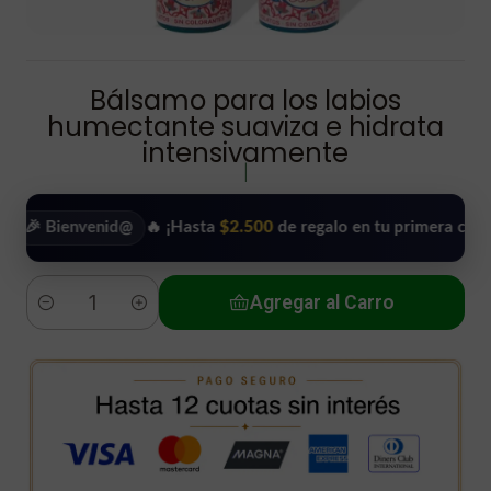
Bálsamo para los labios
humectante suaviza e hidrata
intensivamente
|
envenid@
🔥 ¡Hasta
$2.500
de regalo en tu primera compra!
•
Agregar al Carro
Cantidad