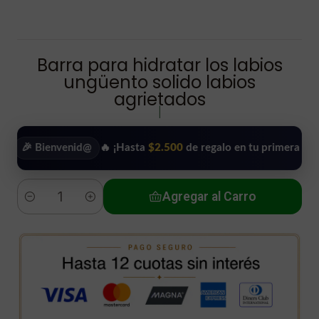
Barra para hidratar los labios
ungüento solido labios
agrietados
|
 Bienvenid@
🔥 ¡Hasta
$2.500
de regalo en tu primera compra!
Agregar al Carro
Cantidad