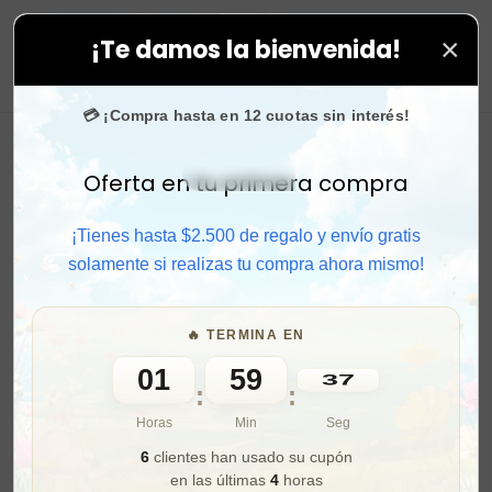
×
¡Te damos la bienvenida!
odas tus compras. ⚡ Compra rápido y aprovecha. 💙 +50
0
💳 ¡Compra hasta en 12 cuotas sin interés!
Oferta en tu primera compra
Activar sonido
¡Tienes hasta $2.500 de regalo y envío gratis
solamente si realizas tu compra ahora mismo!
🔥 TERMINA EN
01
59
36
:
:
Horas
Min
Seg
6
clientes han usado su cupón
en las últimas
4
horas