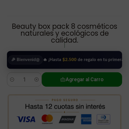
Beauty box pack 8 cosméticos
naturales y ecológicos de
calidad.
|
 Bienvenid@
🔥 ¡Hasta
$2.500
de regalo en tu primera compra!
Agregar al Carro
Cantidad