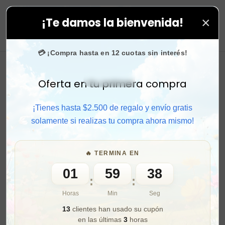
×
¡Te damos la bienvenida!
das tus compras. ⚡ Compra rápido y aprovecha. 💙 +50
0
💳 ¡Compra hasta en 12 cuotas sin interés!
Oferta en tu primera compra
Activar sonido
¡Tienes hasta $2.500 de regalo y envío gratis
solamente si realizas tu compra ahora mismo!
🔥 TERMINA EN
01
59
36
:
:
Horas
Min
Seg
13
clientes han usado su cupón
en las últimas
3
horas