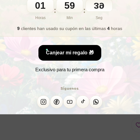
01
59
37
🎁 Lo quiero para regalo
:
:
Horas
Min
Seg
9
clientes han usado su cupón
en las últimas
4
horas
¡Descubre la magia de la pi
prestigiosa marca Germaine 
oportunidad de probar difer
Canjear mi regalo 🎁
con ingredientes naturales p
Sorpréndete con los resulta
Exclusivo para tu primera compra
rejuvenecida. ¡No te pierdas
mejores productos de Germa
Síguenos
*Imágenes referenciales