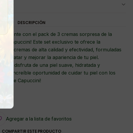
DESCRIPCIÓN
el radiante con el pack de 3 cremas sorpresa de la
de Capuccini! Este set exclusivo te ofrece la
entes cremas de alta calidad y efectividad, formuladas
ara tratar y mejorar la apariencia de tu piel.
dos y disfruta de una piel suave, hidratada y
 esta increíble oportunidad de cuidar tu piel con los
ine de Capuccini!
Agregar a la lista de favoritos
COMPARTIR ESTE PRODUCTO