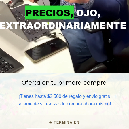
Oferta en tu primera compra
📦 Comprar al por mayor
¡Tienes hasta $2.500 de regalo y envío gratis
⏰ Garantía 8 meses para camb
solamente si realizas tu compra ahora mismo!
🧑‍💼 Atención al cliente y/o 
🔥 TERMINA EN