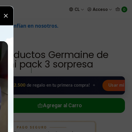
 Capuccini pack 3 sorpresa
CL
Acceso
0
×
tros.
productos Germaine de
ini pack 3 sorpresa
|
.500
de regalo en tu primera compra!
•
Usar mi regalo ahor
Agregar al Carro