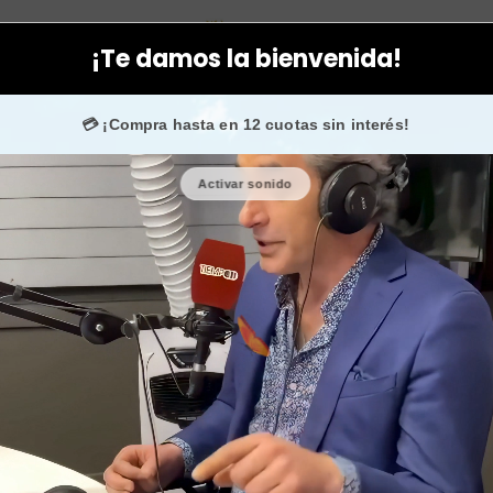
ne de Capuccini
Facial
Packs
Comprar productos Germaine de
¡Te damos la bienvenida!
ovecha. 💙 +50.000 fans en
Instagram
confían en noso
💳 ¡Compra hasta en 12 cuotas sin interés!
Activar sonido
Comprar 
Capucc
🎉 Bienvenid@
🔥 ¡Hasta
$2
Cantidad