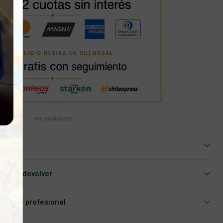
Ver condiciones
iar o devolver
Asesoría profesional