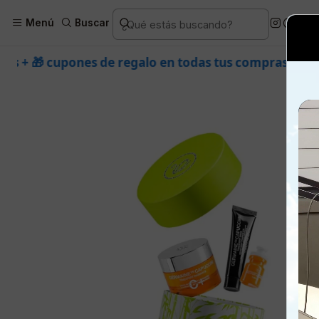
Inicio
Piel
Marcas
Germai
Menú
Buscar
e regalo en todas tus compras. ⚡ Compra rápido y apr