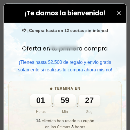
×
¡Te damos la bienvenida!
¡SOLO POR HOY!
🚚 Envío gratis + 🎁 cup
OFERTA FLASH
0
💳 ¡Compra hasta en 12 cuotas sin interés!
Oferta en tu primera compra
Activar sonido
¡Tienes hasta $2.500 de regalo y envío gratis
solamente si realizas tu compra ahora mismo!
🔥 TERMINA EN
01
59
25
:
:
Horas
Min
Seg
14
clientes han usado su cupón
en las últimas
3
horas