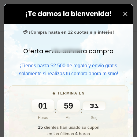
×
¡Te damos la bienvenida!
tus compras. ⚡ Compra rápido y aprovecha. 💙 +50.000
0
💳 ¡Compra hasta en 12 cuotas sin interés!
Oferta en tu primera compra
Activar sonido
¡Tienes hasta $2.500 de regalo y envío gratis
solamente si realizas tu compra ahora mismo!
🔥 TERMINA EN
01
59
36
:
:
Horas
Min
Seg
15
clientes han usado su cupón
en las últimas
4
horas