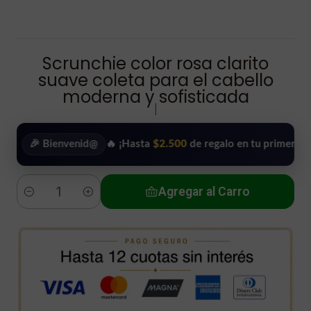
Scrunchie color rosa clarito
suave coleta para el cabello
moderna y sofisticada
|
 Bienvenid@
🔥 ¡Hasta
$2.500
de regalo en tu primera compra!
Agregar al Carro
Cantidad